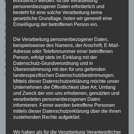
Kesselfleischessen
erforderlich werden. Ist die Verarbeitung
personenbezogener Daten erforderlich und
10. Dezember 2025
Allgemein
besteht für eine solche Verarbeitung keine
gesetzliche Grundlage, holen wir generell eine
Am vergangenen Samstag, dem 29.11.2025, fand unser
Einwilligung der betroffenen Person ein.
traditionelles Kesselfleischessen am Gerätehaus statt.
Bereits um 09:30 Uhr starteten wir gemeinsam mit der
Die Verarbeitung personenbezogener Daten,
Zubereitung des Kesselfleischs, dem Schneiden des
beispielsweise des Namens, der Anschrift, E-Mail-
Adresse oder Telefonnummer einer betroffenen
Gemüses sowie dem Herrichten des Kessels. In
Person, erfolgt stets im Einklang mit der
gemütlicher Runde, begleitet von frischgezapftem Bier,
Datenschutz-Grundverordnung und in
einem festlich geschmückten Weihnachtsbaum
Übereinstimmung mit den für uns geltenden
und…
Weiterlesen »
landesspezifischen Datenschutzbestimmungen.
Mittels dieser Datenschutzerklärung möchte unser
Unternehmen die Öffentlichkeit über Art, Umfang
und Zweck der von uns erhobenen, genutzten und
verarbeiteten personenbezogenen Daten
informieren. Ferner werden betroffene Personen
mittels dieser Datenschutzerklärung über die ihnen
zustehenden Rechte aufgeklärt.
Wir haben als für die Verarbeitung Verantwortlicher