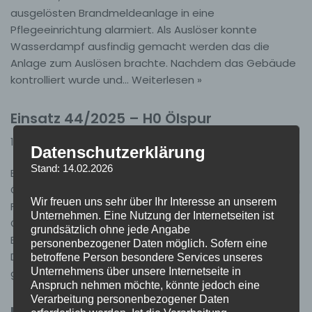
ausgelösten Brandmeldeanlage in eine
Pflegeeinrichtung alarmiert. Als Auslöser konnte
Wasserdampf ausfindig gemacht werden das die
Anlage zum Auslösen brachte. Nachdem das Gebäude
kontrolliert wurde und…
Weiterlesen »
Einsatz 44/2025 – H0 Ölspur
10. Dezember 2025
Einsätze
Datenschutzerklärung
Stand: 14.02.2026
Einsatz 44/2025 05.12.2025, 15:27 Uhr H-0 Ölspur
Ötigheim, Niebelungenstraße MTW mit Öl-Anhänger Am
Wir freuen uns sehr über Ihr Interesse an unserem
Freitag, den 05.12.2025, wurden wir zu einer gemeldeten
Unternehmen. Eine Nutzung der Internetseiten ist
Ölspur alarmiert. Bereits bei unserer Ankunft an der
grundsätzlich ohne jede Angabe
Einsatzstelle stellte sich heraus, dass es sich um eine
personenbezogener Daten möglich. Sofern eine
Dieselspur handelte, die sich über die
betroffene Person besondere Services unseres
Unternehmens über unsere Internetseite in
gesamte…
Weiterlesen »
Anspruch nehmen möchte, könnte jedoch eine
Verarbeitung personenbezogener Daten