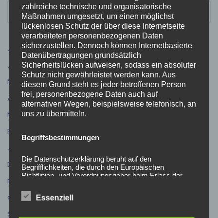
zahlreiche technische und organisatorische
Maßnahmen umgesetzt, um einen möglichst
lückenlosen Schutz der über diese Internetseite
verarbeiteten personenbezogenen Daten
sicherzustellen. Dennoch können Internetbasierte
Juli 2026
(9)
Datenübertragungen grundsätzlich
Juni 2026
(5)
Sicherheitslücken aufweisen, sodass ein absoluter
Schutz nicht gewährleistet werden kann. Aus
Mai 2026
(4)
diesem Grund steht es jeder betroffenen Person
frei, personenbezogene Daten auch auf
April 2026
(5)
alternativen Wegen, beispielsweise telefonisch, an
uns zu übermitteln.
März 2026
(3)
Februar 2026
(4)
Begriffsbestimmungen
Januar 2026
(1)
Die Datenschutzerklärung beruht auf den
Dezember 2025
(5)
Begrifflichkeiten, die durch den Europäischen
Richtlinien- und Verordnungsgeber beim Erlass der
November 2025
(11)
Datenschutz-Grundverordnung (DS-GVO) verwendet
wurden. Unsere Datenschutzerklärung soll sowohl für
Oktober 2025
(6)
Essenziell
die Öffentlichkeit als auch für unsere Kunden und
Geschäftspartner einfach lesbar und verständlich sein.
September 2025
(7)
Um dies zu gewährleisten, möchten wir vorab die