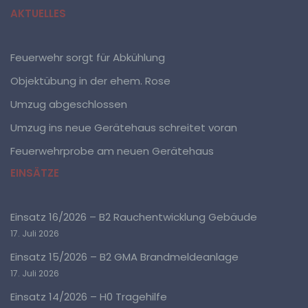
AKTUELLES
b) betroffene Person
Betroffene Person ist jede identifizierte oder
Feuerwehr sorgt für Abkühlung
identifizierbare natürliche Person, deren
personenbezogene Daten von dem für die Verarbeitung
Objektübung in der ehem. Rose
Verantwortlichen verarbeitet werden.
Umzug abgeschlossen
Umzug ins neue Gerätehaus schreitet voran
c) Verarbeitung
Feuerwehrprobe am neuen Gerätehaus
Verarbeitung ist jeder mit oder ohne Hilfe
EINSÄTZE
automatisierter Verfahren ausgeführte Vorgang oder
jede solche Vorgangsreihe im Zusammenhang mit
personenbezogenen Daten wie das Erheben, das
Erfassen, die Organisation, das Ordnen, die
Einsatz 16/2026 – B2 Rauchentwicklung Gebäude
Speicherung, die Anpassung oder Veränderung, das
Auslesen, das Abfragen, die Verwendung, die
17. Juli 2026
Offenlegung durch Übermittlung, Verbreitung oder eine
Einsatz 15/2026 – B2 GMA Brandmeldeanlage
andere Form der Bereitstellung, den Abgleich oder die
Verknüpfung, die Einschränkung, das Löschen oder die
17. Juli 2026
Vernichtung.
Einsatz 14/2026 – H0 Tragehilfe