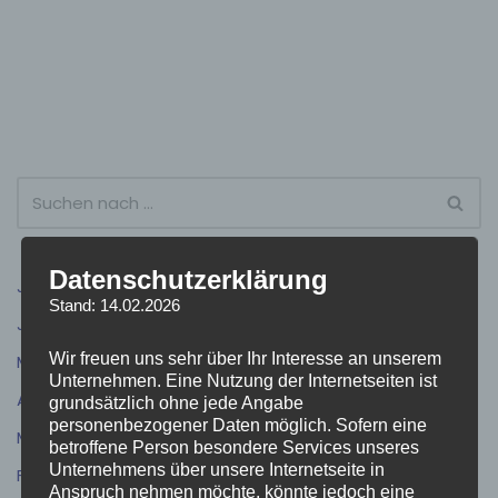
Datenschutzerklärung
Juli 2026
(9)
Stand: 14.02.2026
Juni 2026
(5)
Wir freuen uns sehr über Ihr Interesse an unserem
Mai 2026
(4)
Unternehmen. Eine Nutzung der Internetseiten ist
April 2026
(5)
grundsätzlich ohne jede Angabe
personenbezogener Daten möglich. Sofern eine
März 2026
(3)
betroffene Person besondere Services unseres
Unternehmens über unsere Internetseite in
Februar 2026
(4)
Anspruch nehmen möchte, könnte jedoch eine