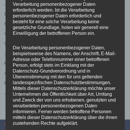
Januar 2026
(1)
Verarbeitung personenbezogener Daten
erforderlich werden. Ist die Verarbeitung
Dezember 2025
(5)
personenbezogener Daten erforderlich und
besteht für eine solche Verarbeitung keine
November 2025
(11)
gesetzliche Grundlage, holen wir generell eine
Oktober 2025
(6)
Einwilligung der betroffenen Person ein.
September 2025
(7)
Die Verarbeitung personenbezogener Daten,
Juli 2025
(6)
beispielsweise des Namens, der Anschrift, E-Mail-
Adresse oder Telefonnummer einer betroffenen
Mai 2025
(7)
Person, erfolgt stets im Einklang mit der
Datenschutz-Grundverordnung und in
April 2025
(8)
Übereinstimmung mit den für uns geltenden
März 2025
(7)
landesspezifischen Datenschutzbestimmungen.
Mittels dieser Datenschutzerklärung möchte unser
Januar 2025
(2)
Unternehmen die Öffentlichkeit über Art, Umfang
und Zweck der von uns erhobenen, genutzten und
verarbeiteten personenbezogenen Daten
informieren. Ferner werden betroffene Personen
mittels dieser Datenschutzerklärung über die ihnen
zustehenden Rechte aufgeklärt.
INFORMATIONEN