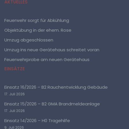
AKTUELLES
e) Profiling
Profiling ist jede Art der automatisierten Verarbeitung
Feuerwehr sorgt für Abkühlung
personenbezogener Daten, die darin besteht, dass
diese personenbezogenen Daten verwendet werden,
Objektübung in der ehem. Rose
um bestimmte persönliche Aspekte, die sich auf eine
natürliche Person beziehen, zu bewerten,
Umzug abgeschlossen
insbesondere, um Aspekte bezüglich Arbeitsleistung,
wirtschaftlicher Lage, Gesundheit, persönlicher
Umzug ins neue Gerätehaus schreitet voran
Vorlieben, Interessen, Zuverlässigkeit, Verhalten,
Aufenthaltsort oder Ortswechsel dieser natürlichen
Feuerwehrprobe am neuen Gerätehaus
Person zu analysieren oder vorherzusagen.
EINSÄTZE
f) Pseudonymisierung
Einsatz 16/2026 – B2 Rauchentwicklung Gebäude
Pseudonymisierung ist die Verarbeitung
17. Juli 2026
personenbezogener Daten in einer Weise, auf welche
die personenbezogenen Daten ohne Hinzuziehung
Einsatz 15/2026 – B2 GMA Brandmeldeanlage
zusätzlicher Informationen nicht mehr einer
17. Juli 2026
spezifischen betroffenen Person zugeordnet werden
können, sofern diese zusätzlichen Informationen
Einsatz 14/2026 – H0 Tragehilfe
gesondert aufbewahrt werden und technischen und
organisatorischen Maßnahmen unterliegen, die
9. Juli 2026