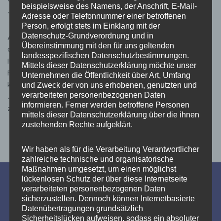
beispielsweise des Namens, der Anschrift, E-Mail-
Jugendlichen ab.
Adresse oder Telefonnummer einer betroffenen
Person, erfolgt stets im Einklang mit der
Datenschutz-Grundverordnung und in
Alle Jugendliche, die Lust haben mit technischem Gerät
Übereinstimmung mit den für uns geltenden
der
landesspezifischen Datenschutzbestimmungen.
Feuerwehr umzugehen, neue Freunde und
Mittels dieser Datenschutzerklärung möchte unser
Feuerwehrfreaks
Unternehmen die Öffentlichkeit über Art, Umfang
kennen zu lernen, sind herzlich eingeladen die
und Zweck der von uns erhobenen, genutzten und
verarbeiteten personenbezogenen Daten
Jugendfeuerwehr
informieren. Ferner werden betroffene Personen
zu besuchen.
mittels dieser Datenschutzerklärung über die ihnen
zustehenden Rechte aufgeklärt.
Wir haben als für die Verarbeitung Verantwortlicher
zahlreiche technische und organisatorische
Maßnahmen umgesetzt, um einen möglichst
lückenlosen Schutz der über diese Internetseite
verarbeiteten personenbezogenen Daten
sicherzustellen. Dennoch können Internetbasierte
Datenübertragungen grundsätzlich
Sicherheitslücken aufweisen, sodass ein absoluter