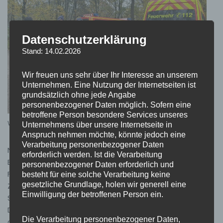
Datenschutzerklärung
Stand: 14.02.2026
Wir freuen uns sehr über Ihr Interesse an unserem
Unternehmen. Eine Nutzung der Internetseiten ist
grundsätzlich ohne jede Angabe
personenbezogener Daten möglich. Sofern eine
betroffene Person besondere Services unseres
Waldputzaktion „MÖBS räumt auf 2021“
Unternehmens über unsere Internetseite in
Anspruch nehmen möchte, könnte jedoch eine
Verarbeitung personenbezogener Daten
Nicht nur die feuerwehrtechnische Ausbildung ist
erforderlich werden. Ist die Verarbeitung
Bestandteil unserer Jugendarbeit sondern auch viele
personenbezogener Daten erforderlich und
Freizeitaktivitäten stehen auf dem Programm.
besteht für eine solche Verarbeitung keine
gesetzliche Grundlage, holen wir generell eine
Zeltlager, Sportturniere, Wanderungen, Kino- und
Einwilligung der betroffenen Person ein.
Schwimmbadbesuche, Bastelabende aber auch
Diskussionen und Informationsveranstaltungen zu
Die Verarbeitung personenbezogener Daten,
aktuellen Problemen runden die Arbeit mit den