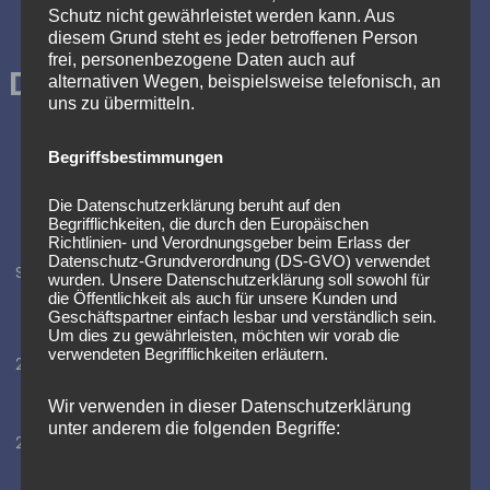
Schutz nicht gewährleistet werden kann. Aus
diesem Grund steht es jeder betroffenen Person
frei, personenbezogene Daten auch auf
Die Jugendleiter
alternativen Wegen, beispielsweise telefonisch, an
uns zu übermitteln.
Begriffsbestimmungen
Die Datenschutzerklärung beruht auf den
Begrifflichkeiten, die durch den Europäischen
Richtlinien- und Verordnungsgeber beim Erlass der
Thomas Kleehammer
Datenschutz-Grundverordnung (DS-GVO) verwendet
Seit 2025
Marcel Jurek
wurden. Unsere Datenschutzerklärung soll sowohl für
Josephine Kalkbrenner
die Öffentlichkeit als auch für unsere Kunden und
Geschäftspartner einfach lesbar und verständlich sein.
Um dies zu gewährleisten, möchten wir vorab die
Sven Hochstuhl
verwendeten Begrifflichkeiten erläutern.
2021 bis 2024
Marcel Jurek
Josephine Kalkbrenner
Wir verwenden in dieser Datenschutzerklärung
unter anderem die folgenden Begriffe:
Sven Hochstuhl
2020 bis 2021
Benjamin Heck