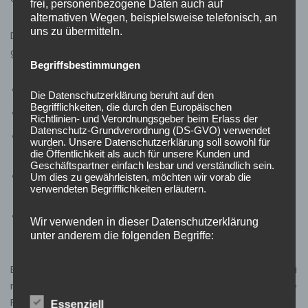
frei, personenbezogene Daten auch auf
alternativen Wegen, beispielsweise telefonisch, an
uns zu übermitteln.
Dazu haben wir uns aber selbst einen engen Rahmen
gesteckt:
Begriffsbestimmungen
Die Berichterstattung erfolgt nüchtern und sachlich.
Die Datenschutzerklärung beruht auf den
Begrifflichkeiten, die durch den Europäischen
Es werden keine Namen genannt
Richtlinien- und Verordnungsgeber beim Erlass der
Datenschutz-Grundverordnung (DS-GVO) verwendet
Fahrzeugkennzeichen bzw. -aufschriften werden
wurden. Unsere Datenschutzerklärung soll sowohl für
unkenntlich gemacht.
die Öffentlichkeit als auch für unsere Kunden und
Geschäftspartner einfach lesbar und verständlich sein.
Fotos werden erst gemacht, wenn das
Um dies zu gewährleisten, möchten wir vorab die
verwendeten Begrifflichkeiten erläutern.
Einsatzgeschehen dies zulässt!
Es werden keine Fotos von Verletzten oder Toten
Wir verwenden in dieser Datenschutzerklärung
gemacht, geschweige denn, veröffentlicht!
unter anderem die folgenden Begriffe:
Es gibt zweierlei Gründe, Fotos von Einsatzgeschehen zu
machen und auch zu veröffentlichen. Zum Einen sind die
a) personenbezogene Daten
Fotos wichtig für die eigene Ausbildung, damit sich die
Essenziell