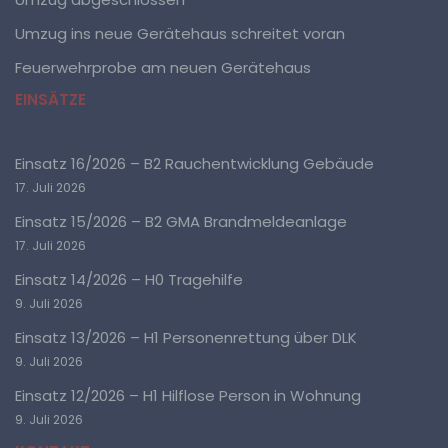
Profiling ist jede Art der automatisierten Verarbeitung
Umzug ins neue Gerätehaus schreitet voran
personenbezogener Daten, die darin besteht, dass
diese personenbezogenen Daten verwendet werden,
Feuerwehrprobe am neuen Gerätehaus
um bestimmte persönliche Aspekte, die sich auf eine
natürliche Person beziehen, zu bewerten,
EINSÄTZE
insbesondere, um Aspekte bezüglich Arbeitsleistung,
wirtschaftlicher Lage, Gesundheit, persönlicher
Vorlieben, Interessen, Zuverlässigkeit, Verhalten,
Aufenthaltsort oder Ortswechsel dieser natürlichen
Einsatz 16/2026 – B2 Rauchentwicklung Gebäude
Person zu analysieren oder vorherzusagen.
17. Juli 2026
Einsatz 15/2026 – B2 GMA Brandmeldeanlage
f) Pseudonymisierung
17. Juli 2026
Pseudonymisierung ist die Verarbeitung
Einsatz 14/2026 – H0 Tragehilfe
personenbezogener Daten in einer Weise, auf welche
9. Juli 2026
die personenbezogenen Daten ohne Hinzuziehung
zusätzlicher Informationen nicht mehr einer
Einsatz 13/2026 – H1 Personenrettung über DLK
spezifischen betroffenen Person zugeordnet werden
können, sofern diese zusätzlichen Informationen
9. Juli 2026
gesondert aufbewahrt werden und technischen und
organisatorischen Maßnahmen unterliegen, die
Einsatz 12/2026 – H1 Hilflose Person in Wohnung
gewährleisten, dass die personenbezogenen Daten
9. Juli 2026
nicht einer identifizierten oder identifizierbaren
natürlichen Person zugewiesen werden.