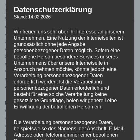
unterliegen uneingeschränkt den Bestimmungen des
Datenschutzerklärung
jeweils gültigen Kennzeichenrechts und den
Stand: 14.02.2026
Besitzrechten der jeweiligen eingetragenen Eigentümer.
Allein aufgrund der bloßen Nennung ist nicht der Schluß
Wir freuen uns sehr über Ihr Interesse an unserem
zu ziehen, dass Markenzeichen nicht durch Rechte
Unternehmen. Eine Nutzung der Internetseiten ist
Dritter geschützt sind! Das Copyright für
grundsätzlich ohne jede Angabe
veröffentlichte, vom Autor selbst erstellte Objekte
personenbezogener Daten möglich. Sofern eine
bleibt allein beim Autor der Seiten. Eine Vervielfältigung
betroffene Person besondere Services unseres
oder Verwendung solcher Grafiken, Tondokumente,
Unternehmens über unsere Internetseite in
Anspruch nehmen möchte, könnte jedoch eine
Videosequenzen und Texte in anderen elektronischen
Verarbeitung personenbezogener Daten
oder gedruckten Publikationen ist ohne ausdrückliche
erforderlich werden. Ist die Verarbeitung
Zustimmung des Autors nicht gestattet.
personenbezogener Daten erforderlich und
besteht für eine solche Verarbeitung keine
gesetzliche Grundlage, holen wir generell eine
1. Inhalt der Homepage:
Einwilligung der betroffenen Person ein.
Wir übernehmen keinerlei Gewähr auf die Aktualität,
Korrektheit, Vollständigkeit oder Qualität der
Die Verarbeitung personenbezogener Daten,
bereitgestellten Informationen. Haftungsansprüche
beispielsweise des Namens, der Anschrift, E-Mail-
gegen uns, welche sich auf Schäden materieller oder
Adresse oder Telefonnummer einer betroffenen