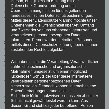
ideeller Art beziehen bzw, durch Nutzung oder
Person, erfolgt stets im Einklang mit der
Nichtnutzung fehlerhafter und unvollständiger
Datenschutz-Grundverordnung und in
Übereinstimmung mit den für uns geltenden
Informationen verursacht wurden, sind grundsätzlich
landesspezifischen Datenschutzbestimmungen.
ausgeschlossen. Die Nutzung der Downloads, die wir auf
Mittels dieser Datenschutzerklärung möchte unser
unserer Homepage zur verfügung stellen geschieht
Unternehmen die Öffentlichkeit über Art, Umfang
natürlich auf eigene Gefahr!
und Zweck der von uns erhobenen, genutzten und
verarbeiteten personenbezogenen Daten
informieren. Ferner werden betroffene Personen
2. Copyright:
mittels dieser Datenschutzerklärung über die ihnen
Inhalte unserer Seiten dürfen nur nach Genehmigung
zustehenden Rechte aufgeklärt.
durch uns genutzt werden. Die Vervielfältigung von
Downloads ist nicht untersagt, lediglich die Modifikation
Wir haben als für die Verarbeitung Verantwortlicher
behalten wir uns vor!
zahlreiche technische und organisatorische
Maßnahmen umgesetzt, um einen möglichst
lückenlosen Schutz der über diese Internetseite
3. Bilder:
verarbeiteten personenbezogenen Daten
Sämtliche Bilder unterliegen dem Copyright des
sicherzustellen. Dennoch können Internetbasierte
Erstellers und dürfen nur mit ausrücklicher Genehmigung
Datenübertragungen grundsätzlich
Sicherheitslücken aufweisen, sodass ein absoluter
des Erstellers in den Umlauf gebracht werden.
Schutz nicht gewährleistet werden kann. Aus
Auf unserer Homepage berichten wir ausführlich (also
diesem Grund steht es jeder betroffenen Person
auch mit Bildmaterial) über unser Einsatzgeschehen.