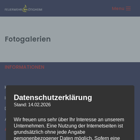
Menu
Zum
Inhalt
springen
Fotogalerien
INFORMATIONEN
Kontakt
Datenschutzerklärung
Impressum
Stand: 14.02.2026
Datenschutzerklärung
Administration
Wir freuen uns sehr über Ihr Interesse an unserem
Unternehmen. Eine Nutzung der Internetseiten ist
AKTUELLES
grundsätzlich ohne jede Angabe
personenbezogener Daten möglich. Sofern eine