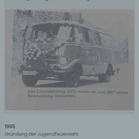
diese Daten im Bedarfsfall ermöglichen,
begangene Straftaten aufzuklären. Insofern ist die
Speicherung dieser Daten zur Absicherung des für
die Verarbeitung Verantwortlichen erforderlich.
Eine Weitergabe dieser Daten an Dritte erfolgt
grundsätzlich nicht, sofern keine gesetzliche
Pflicht zur Weitergabe besteht oder die Weitergabe
der Strafverfolgung dient.
Die Registrierung der betroffenen Person unter
freiwilliger Angabe personenbezogener Daten
dient dem für die Verarbeitung Verantwortlichen
dazu, der betroffenen Person Inhalte oder
Leistungen anzubieten, die aufgrund der Natur der
Sache nur registrierten Benutzern angeboten
werden können. Registrierten Personen steht die
Möglichkeit frei, die bei der Registrierung
angegebenen personenbezogenen Daten
jederzeit abzuändern oder vollständig aus dem
Datenbestand des für die Verarbeitung
1965
Verantwortlichen löschen zu lassen.
Gründung der Jugendfeuerwehr.