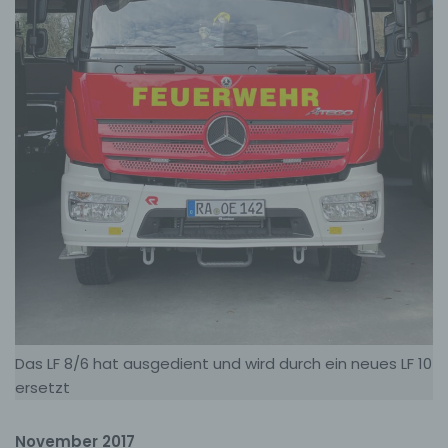
Die betroffene Person kann die Setzung von
Cookies durch unsere Internetseite jederzeit
mittels einer entsprechenden Einstellung des
genutzten Internetbrowsers verhindern und damit
der Setzung von Cookies dauerhaft
widersprechen. Ferner können bereits gesetzte
Cookies jederzeit über einen Internetbrowser oder
andere Softwareprogramme gelöscht werden. Dies
ist in allen gängigen Internetbrowsern möglich.
Deaktiviert die betroffene Person die Setzung von
Cookies in dem genutzten Internetbrowser, sind
unter Umständen nicht alle Funktionen unserer
Internetseite vollumfänglich nutzbar.
Erfassung von allgemeinen Daten und
Informationen
Das LF 8/6 hat ausgedient und wird durch ein neues LF 10
ersetzt
Die Internetseite erfasst mit jedem Aufruf der
Internetseite durch eine betroffene Person oder ein
automatisiertes System eine Reihe von allgemeinen
November 2017
Daten und Informationen. Diese allgemeinen Daten und