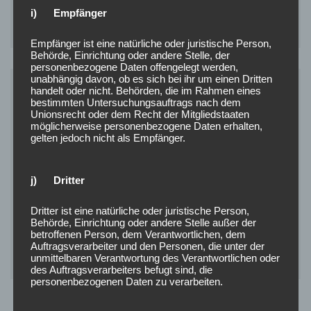
Unser Ehrenkommandant Horst Pfitzer verstarb am 10.
i) Empfänger
Mai 2013 nach kurzer schwerer Krankheit. Wir werden
seiner stets in Ehren gedenken!
Empfänger ist eine natürliche oder juristische Person,
Behörde, Einrichtung oder andere Stelle, der
personenbezogene Daten offengelegt werden,
unabhängig davon, ob es sich bei ihr um einen Dritten
handelt oder nicht. Behörden, die im Rahmen eines
bestimmten Untersuchungsauftrags nach dem
Unionsrecht oder dem Recht der Mitgliedstaaten
möglicherweise personenbezogene Daten erhalten,
gelten jedoch nicht als Empfänger.
j) Dritter
Werner Kalkbrenner
Dritter ist eine natürliche oder juristische Person,
Behörde, Einrichtung oder andere Stelle außer der
betroffenen Person, dem Verantwortlichen, dem
Unser Ehrenkommandant Werner Kalkbrenner
Auftragsverarbeiter und den Personen, die unter der
verstarb am 16.April 2020. Wir werden seiner stets in
unmittelbaren Verantwortung des Verantwortlichen oder
Ehren gedenken!
des Auftragsverarbeiters befugt sind, die
personenbezogenen Daten zu verarbeiten.