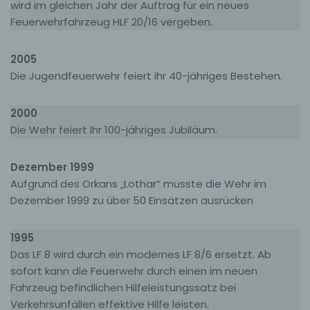
wird im gleichen Jahr der Auftrag für ein neues
informationstechnologischen Systeme und der
Feuerwehrfahrzeug HLF 20/16 vergeben.
Technik unserer Internetseite zu gewährleisten
sowie (4) um Strafverfolgungsbehörden im Falle
eines Cyberangriffes die zur Strafverfolgung
2005
notwendigen Informationen bereitzustellen. Diese
Die Jugendfeuerwehr feiert ihr 40-jähriges Bestehen.
anonym erhobenen Daten und Informationen
werden durch uns daher einerseits statistisch und
ferner mit dem Ziel ausgewertet, den Datenschutz
2000
und die Datensicherheit in unserem Unternehmen
Die Wehr feiert Ihr 100-jähriges Jubiläum.
zu erhöhen, um letztlich ein optimales
Schutzniveau für die von uns verarbeiteten
personenbezogenen Daten sicherzustellen. Die
Dezember 1999
anonymen Daten der Server-Logfiles werden
Aufgrund des Orkans „Lothar“ musste die Wehr im
getrennt von allen durch eine betroffene Person
Dezember 1999 zu über 50 Einsätzen ausrücken
angegebenen personenbezogenen Daten
gespeichert.
1995
Registrierung auf unserer Internetseite
Das LF 8 wird durch ein modernes LF 8/6 ersetzt. Ab
sofort kann die Feuerwehr durch einen im neuen
Die betroffene Person hat die Möglichkeit, sich auf der
Fahrzeug befindlichen Hilfeleistungssatz bei
Internetseite des für die Verarbeitung Verantwortlichen
Verkehrsunfällen effektive Hilfe leisten.
unter Angabe von personenbezogenen Daten zu