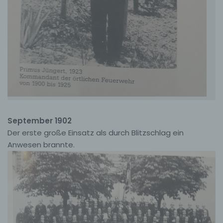
umfasst. Sofern eine betroffene Person per E-Mail oder
über ein Kontaktformular den Kontakt mit dem für die
Verarbeitung Verantwortlichen aufnimmt, werden die
von der betroffenen Person übermittelten
personenbezogenen Daten automatisch gespeichert.
Solche auf freiwilliger Basis von einer betroffenen
Person an den für die Verarbeitung Verantwortlichen
übermittelten personenbezogenen Daten werden für
Zwecke der Bearbeitung oder der Kontaktaufnahme
zur betroffenen Person gespeichert. Es erfolgt keine
Weitergabe dieser personenbezogenen Daten an
Dritte.
Kommentarfunktion im Blog auf der Internetseite
September 1902
Wir bieten den Nutzern auf einem Blog, der sich auf der
Der erste große Einsatz als durch Blitzschlag ein
Internetseite des für die Verarbeitung Verantwortlichen
Anwesen brannte.
befindet, die Möglichkeit, individuelle Kommentare zu
einzelnen Blog-Beiträgen zu hinterlassen. Ein Blog ist
ein auf einer Internetseite geführtes, in der Regel
öffentlich einsehbares Portal, in welchem eine oder
mehrere Personen, die Blogger oder Web-Blogger
genannt werden, Artikel posten oder Gedanken in
sogenannten Blogposts niederschreiben können. Die
Blogposts können in der Regel von Dritten kommentiert
werden.