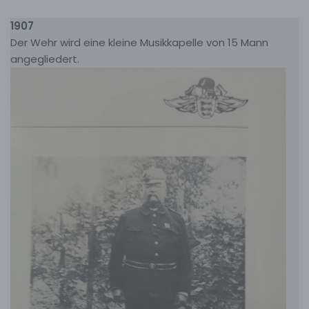
Der für die Verarbeitung Verantwortliche erteilt
1907
jeder betroffenen Person jederzeit auf Anfrage
Auskunft darüber, welche personenbezogenen
Der Wehr wird eine kleine Musikkapelle von 15 Mann
Daten über die betroffene Person gespeichert sind.
angegliedert.
Ferner berichtigt oder löscht der für die
Verarbeitung Verantwortliche personenbezogene
Daten auf Wunsch oder Hinweis der betroffenen
Person, soweit dem keine gesetzlichen
Aufbewahrungspflichten entgegenstehen. Die
Gesamtheit der Mitarbeiter des für die Verarbeitung
Verantwortlichen stehen der betroffenen Person in
diesem Zusammenhang als Ansprechpartner zur
Verfügung.
Kontaktmöglichkeit über die Internetseite
Die Internetseite enthält aufgrund von gesetzlichen
Vorschriften Angaben, die eine schnelle elektronische
Kontaktaufnahme zu unserem Unternehmen sowie
eine unmittelbare Kommunikation mit uns ermöglichen,
was ebenfalls eine allgemeine Adresse der
sogenannten elektronischen Post (E-Mail-Adresse)