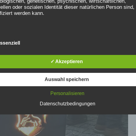
ologischen, genetischen, psychischen, wirtschaftlichen,
rellen oder sozialen Identität dieser natürlichen Person sind,
ifiziert werden kann.
etroffene Person
ssenziell
ffene Person ist jede identifizierte oder identifizierbare natür
n, deren personenbezogene Daten von dem für die Verarbei
twortlichen verarbeitet werden.
✓ Akzeptieren
Auswahl speichern
erarbeitung
Personalisieren
beitung ist jeder mit oder ohne Hilfe automatisierter Verfahr
Datenschutzbedingungen
führte Vorgang oder jede solche Vorgangsreihe im
mmenhang mit personenbezogenen Daten wie das Erheben,
sen, die Organisation, das Ordnen, die Speicherung, die
sung oder Veränderung, das Auslesen, das Abfragen, die
ndung, die Offenlegung durch Übermittlung, Verbreitung od
andere Form der Bereitstellung, den Abgleich oder die