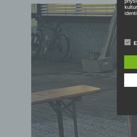
physi
kultu
ident
b) b
E
Betro
Perso
Veran
c) V
Verar
ausge
Zusa
Erfas
Anpas
Verwe
eine 