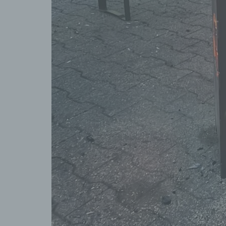
Verkn
d) E
Einsc
perso
einzu
e) P
Profi
perso
pers
persö
bewer
wirts
Zuver
natür