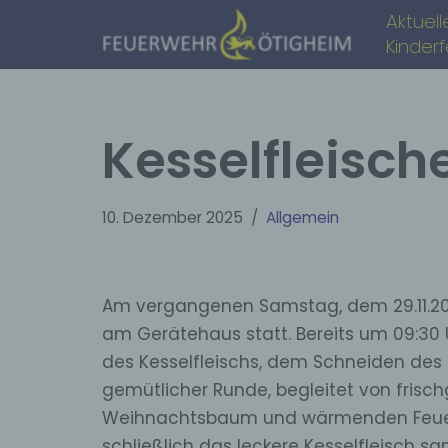
Aktuell
Kinder
Zum
Inhalt
springen
Kesselfleisch
10. Dezember 2025
Allgemein
Am vergangenen Samstag, dem 29.11.2025
am Gerätehaus statt. Bereits um 09:30
des Kesselfleischs, dem Schneiden des
gemütlicher Runde, begleitet von frisc
Weihnachtsbaum und wärmenden Feuerkör
schließlich das leckere Kesselfleisch 