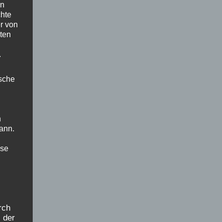
en
chte
r von
ten
.
ische
n
ann.
ise
rch
 der