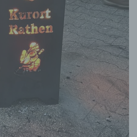
üpfung, die Einschränkung, das Löschen oder die Vernichtu
inschränkung der Verarbeitung
hränkung der Verarbeitung ist die Markierung gespeicherter
nenbezogener Daten mit dem Ziel, ihre künftige Verarbeitun
schränken.
rofiling
ling ist jede Art der automatisierten Verarbeitung
nenbezogener Daten, die darin besteht, dass diese
onenbezogenen Daten verwendet werden, um bestimmte
nliche Aspekte, die sich auf eine natürliche Person beziehen
ten, insbesondere, um Aspekte bezüglich Arbeitsleistung,
chaftlicher Lage, Gesundheit, persönlicher Vorlieben, Intere
lässigkeit, Verhalten, Aufenthaltsort oder Ortswechsel diese
lichen Person zu analysieren oder vorherzusagen.