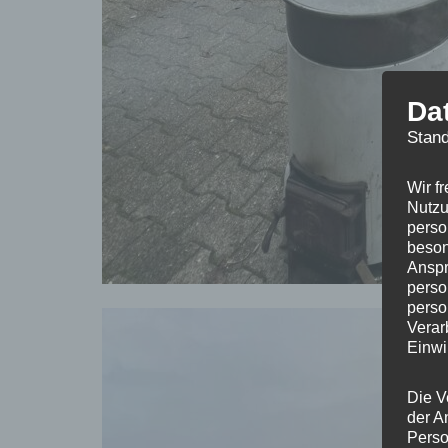
Da
Stand
Wir f
Nutzu
perso
beson
Anspr
perso
perso
Verar
Einwi
Die V
der A
Perso