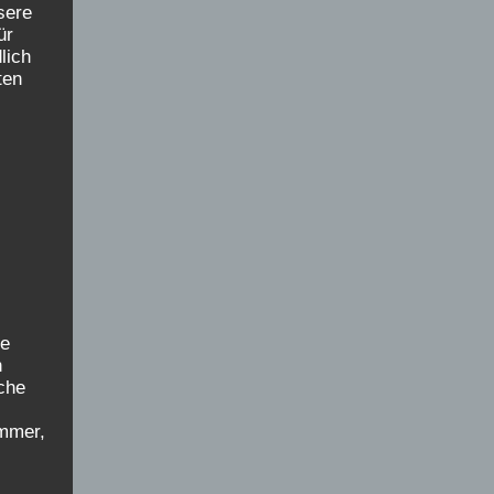
sere
ür
lich
ten
ne
n
iche
mmer,