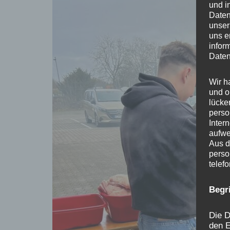
und i
Daten
unser
uns e
infor
Daten
Wir h
und o
lücke
perso
Inter
aufwe
Aus d
perso
telef
Begr
Die D
den E