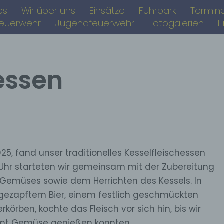
es
Wir über uns
Einsätze
Fuhrpark
Termin
feuerwehr
Jugendfeuerwehr
Fotogalerien
L
essen
, fand unser traditionelles Kesselfleischessen
 Uhr starteten wir gemeinsam mit der
Zubereitung
 Gemüses sowie dem Herrichten des Kessels. In
hgezapftem Bier, einem festlich geschmückten
ben, kochte das Fleisch vor sich hin, bis wir
samt Gemüse genießen konnten.