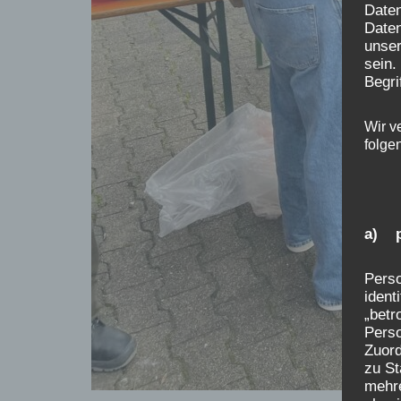
Date
Daten
unser
sein.
Begri
Wir v
folge
a) p
Perso
ident
„betr
Perso
Zuor
zu St
mehre