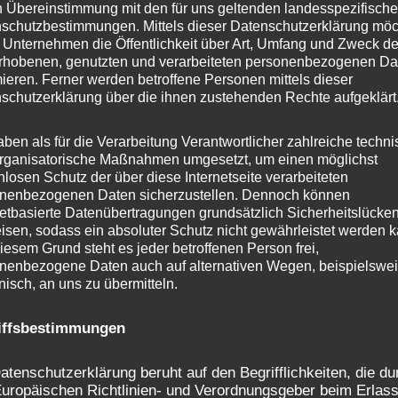
n Übereinstimmung mit den für uns geltenden landesspezifisch
schutzbestimmungen. Mittels dieser Datenschutzerklärung mö
 Unternehmen die Öffentlichkeit über Art, Umfang und Zweck de
rhobenen, genutzten und verarbeiteten personenbezogenen Da
mieren. Ferner werden betroffene Personen mittels dieser
schutzerklärung über die ihnen zustehenden Rechte aufgeklärt
aben als für die Verarbeitung Verantwortlicher zahlreiche techn
rganisatorische Maßnahmen umgesetzt, um einen möglichst
nlosen Schutz der über diese Internetseite verarbeiteten
nenbezogenen Daten sicherzustellen. Dennoch können
netbasierte Datenübertragungen grundsätzlich Sicherheitslücke
isen, sodass ein absoluter Schutz nicht gewährleistet werden k
iesem Grund steht es jeder betroffenen Person frei,
nenbezogene Daten auch auf alternativen Wegen, beispielswe
onisch, an uns zu übermitteln.
iffsbestimmungen
atenschutzerklärung beruht auf den Begrifflichkeiten, die du
uropäischen Richtlinien- und Verordnungsgeber beim Erlass