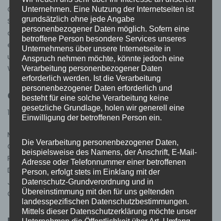
Ötigheim KdoW, MTW, HLF 20/16 Vergangenen
Unternehmen. Eine Nutzung der Internetseiten ist
grundsätzlich ohne jede Angabe
Samstagmittag wurden wir zu einer Person alarmiert
personenbezogener Daten möglich. Sofern eine
die über Atemnot klagte. Als wir an der Einsatzstelle
betroffene Person besondere Services unseres
eintrafen, erwartete uns bereits der Rettungsdienst
Unternehmens über unsere Internetseite in
und benötigte unsere Hilfe die Person aus ihrer
Anspruch nehmen möchte, könnte jedoch eine
Wohnung…
Weiterlesen »
Verarbeitung personenbezogener Daten
erforderlich werden. Ist die Verarbeitung
personenbezogener Daten erforderlich und
Grisus für unsere Jugend
besteht für eine solche Verarbeitung keine
gesetzliche Grundlage, holen wir generell eine
15. Mai 2025
Allgemein
Einwilligung der betroffenen Person ein.
Mitte März hat ein Mitglied unserer Wehr an einem
Die Verarbeitung personenbezogener Daten,
Gewinnspiel teilgenommen, bei dem er 16 Grisu-
beispielsweise des Namens, der Anschrift, E-Mail-
Plüschdrachen für unsere Jugendfeuerwehr gewann.
Adresse oder Telefonnummer einer betroffenen
Diese wurden heute im Rahmen unseres
Person, erfolgt stets im Einklang mit der
Jubiläumsfestes übergeben. Vielen herzlichen Dank,
Datenschutz-Grundverordnung und in
Übereinstimmung mit den für uns geltenden
Grisu Pohoralek
landesspezifischen Datenschutzbestimmungen.
Mittels dieser Datenschutzerklärung möchte unser