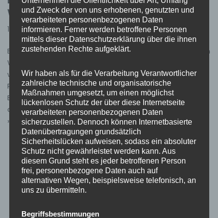
Einsatz 16/2025 – H1 Hilflose Person in
Unternehmen die Öffentlichkeit über Art, Umfang
Wohnung
und Zweck der von uns erhobenen, genutzten und
verarbeiteten personenbezogenen Daten
15. Mai 2025
Einsätze
informieren. Ferner werden betroffene Personen
mittels dieser Datenschutzerklärung über die ihnen
zustehenden Rechte aufgeklärt.
Einsatz 16/2025 01.05.2025, 20:26 Uhr H-1 Hilflose Person in
Wohnung Ötigheim KdoW, MTW Gestern Abend wurden
wir während unseres Jubiläumsfests zu einer hilflosen
Wir haben als für die Verarbeitung Verantwortlicher
zahlreiche technische und organisatorische
Person in einer Wohnung alarmiert. Als wir an der
Maßnahmen umgesetzt, um einen möglichst
Einsatzstelle eintrafen, wurde die Eingangstür bereits
lückenlosen Schutz der über diese Internetseite
durch die Ehefrau geöffnet. Daher war für…
Weiterlesen
verarbeiteten personenbezogenen Daten
»
sicherzustellen. Dennoch können Internetbasierte
Datenübertragungen grundsätzlich
Sicherheitslücken aufweisen, sodass ein absoluter
Schutz nicht gewährleistet werden kann. Aus
diesem Grund steht es jeder betroffenen Person
frei, personenbezogene Daten auch auf
alternativen Wegen, beispielsweise telefonisch, an
uns zu übermitteln.
Begriffsbestimmungen