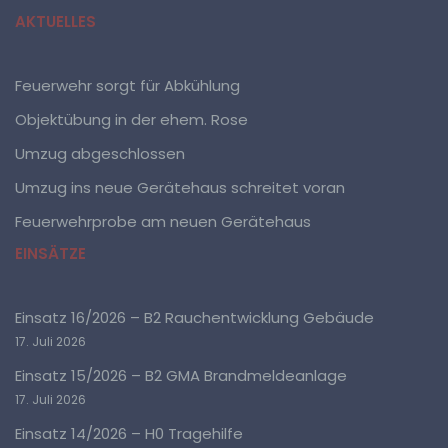
Erfassen, die Organisation, das Ordnen, die
AKTUELLES
Speicherung, die Anpassung oder Veränderung, das
Auslesen, das Abfragen, die Verwendung, die
Offenlegung durch Übermittlung, Verbreitung oder eine
andere Form der Bereitstellung, den Abgleich oder die
Feuerwehr sorgt für Abkühlung
Verknüpfung, die Einschränkung, das Löschen oder die
Vernichtung.
Objektübung in der ehem. Rose
Umzug abgeschlossen
d) Einschränkung der Verarbeitung
Umzug ins neue Gerätehaus schreitet voran
Feuerwehrprobe am neuen Gerätehaus
Einschränkung der Verarbeitung ist die Markierung
gespeicherter personenbezogener Daten mit dem Ziel,
EINSÄTZE
ihre künftige Verarbeitung einzuschränken.
Einsatz 16/2026 – B2 Rauchentwicklung Gebäude
e) Profiling
17. Juli 2026
Profiling ist jede Art der automatisierten Verarbeitung
Einsatz 15/2026 – B2 GMA Brandmeldeanlage
personenbezogener Daten, die darin besteht, dass
diese personenbezogenen Daten verwendet werden,
17. Juli 2026
um bestimmte persönliche Aspekte, die sich auf eine
natürliche Person beziehen, zu bewerten,
Einsatz 14/2026 – H0 Tragehilfe
insbesondere, um Aspekte bezüglich Arbeitsleistung,