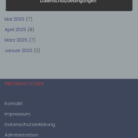
Datenschutzbedingungen
mittels Zuordnung zu einer Kennung wie einem
Juli 2025
(6)
Namen, zu einer Kennnummer, zu Standortdaten, zu
einer Online-Kennung oder zu einem oder mehreren
Mai 2025
(7)
besonderen Merkmalen, die Ausdruck der physischen,
physiologischen, genetischen, psychischen,
April 2025
(8)
wirtschaftlichen, kulturellen oder sozialen Identität
dieser natürlichen Person sind, identifiziert werden
März 2025
(7)
kann.
Januar 2025
(2)
b) betroffene Person
Betroffene Person ist jede identifizierte oder
identifizierbare natürliche Person, deren
INFORMATIONEN
personenbezogene Daten von dem für die Verarbeitung
Verantwortlichen verarbeitet werden.
Kontakt
c) Verarbeitung
Impressum
Verarbeitung ist jeder mit oder ohne Hilfe
Datenschutzerklärung
automatisierter Verfahren ausgeführte Vorgang oder
jede solche Vorgangsreihe im Zusammenhang mit
Administration
personenbezogenen Daten wie das Erheben, das