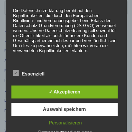
Die Datenschutzerklärung beruht auf den
Begrifflichkeiten, die durch den Europäischen
Richtlinien- und Verordnungsgeber beim Erlass der
Datenschutz-Grundverordnung (DS-GVO) verwendet
Juli 2026
(9)
wurden. Unsere Datenschutzerklärung soll sowohl für
die Öffentlichkeit als auch für unsere Kunden und
Juni 2026
(5)
Geschäftspartner einfach lesbar und verständlich sein.
Um dies zu gewährleisten, möchten wir vorab die
Mai 2026
(4)
verwendeten Begrifflichkeiten erläutern.
April 2026
(5)
Wir verwenden in dieser Datenschutzerklärung
März 2026
(3)
unter anderem die folgenden Begriffe:
Essenziell
Februar 2026
(4)
Januar 2026
(1)
✓ Akzeptieren
a) personenbezogene Daten
Dezember 2025
(5)
Auswahl speichern
November 2025
(11)
Personenbezogene Daten sind alle Informationen, die
sich auf eine identifizierte oder identifizierbare
Oktober 2025
(6)
natürliche Person (im Folgenden „betroffene Person")
Personalisieren
beziehen. Als identifizierbar wird eine natürliche Person
September 2025
(7)
angesehen, die direkt oder indirekt, insbesondere