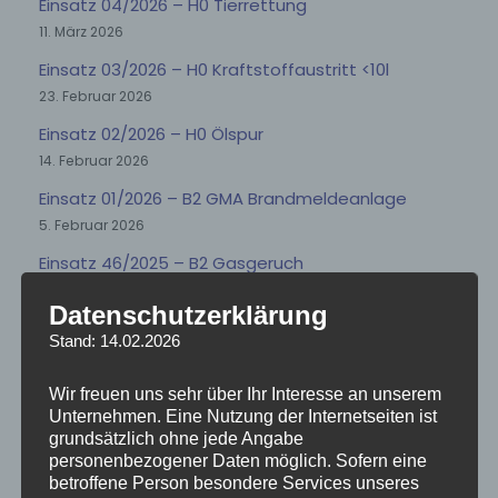
Einsatz 04/2026 – H0 Tierrettung
11. März 2026
Einsatz 03/2026 – H0 Kraftstoffaustritt <10l
23. Februar 2026
Einsatz 02/2026 – H0 Ölspur
14. Februar 2026
Einsatz 01/2026 – B2 GMA Brandmeldeanlage
5. Februar 2026
Einsatz 46/2025 – B2 Gasgeruch
1. Januar 2026
Datenschutzerklärung
Einsatz 45/2025 – B2 GMA Brandmeldeanlage
Stand: 14.02.2026
10. Dezember 2025
Einsatz 44/2025 – H0 Ölspur
Wir freuen uns sehr über Ihr Interesse an unserem
Unternehmen. Eine Nutzung der Internetseiten ist
10. Dezember 2025
grundsätzlich ohne jede Angabe
Einsatz 43/2025 – H0 Ölspur
personenbezogener Daten möglich. Sofern eine
betroffene Person besondere Services unseres
26. November 2025