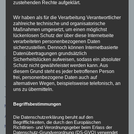
Einsatz 35/2025 – H0 Ölspur
zustehenden Rechte aufgeklärt.
16. Oktober 2025
Wir haben als für die Verarbeitung Verantwortlicher
Einsatz 34/2025 – B2 GMA Brandmeldeanlage
zahlreiche technische und organisatorische
2. Oktober 2025
Maßnahmen umgesetzt, um einen möglichst
lückenlosen Schutz der über diese Internetseite
verarbeiteten personenbezogenen Daten
sicherzustellen. Dennoch können Internetbasierte
Datenübertragungen grundsätzlich
Sicherheitslücken aufweisen, sodass ein absoluter
Schutz nicht gewährleistet werden kann. Aus
diesem Grund steht es jeder betroffenen Person
frei, personenbezogene Daten auch auf
alternativen Wegen, beispielsweise telefonisch, an
Juli 2026
(9)
uns zu übermitteln.
Juni 2026
(5)
Begriffsbestimmungen
Mai 2026
(4)
April 2026
(5)
Die Datenschutzerklärung beruht auf den
Begrifflichkeiten, die durch den Europäischen
März 2026
(3)
Richtlinien- und Verordnungsgeber beim Erlass der
Datenschutz-Grundverordnung (DS-GVO) verwendet