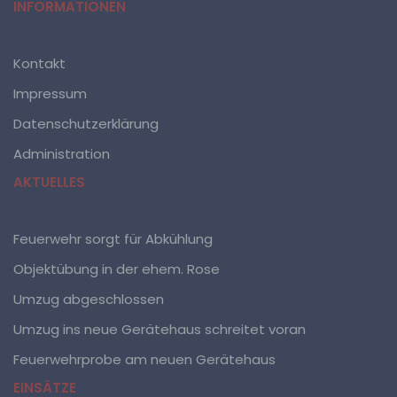
INFORMATIONEN
wirtschaftlichen, kulturellen oder sozialen Identität
dieser natürlichen Person sind, identifiziert werden
kann.
Kontakt
b) betroffene Person
Impressum
Datenschutzerklärung
Betroffene Person ist jede identifizierte oder
identifizierbare natürliche Person, deren
Administration
personenbezogene Daten von dem für die Verarbeitung
Verantwortlichen verarbeitet werden.
AKTUELLES
c) Verarbeitung
Feuerwehr sorgt für Abkühlung
Verarbeitung ist jeder mit oder ohne Hilfe
Objektübung in der ehem. Rose
automatisierter Verfahren ausgeführte Vorgang oder
jede solche Vorgangsreihe im Zusammenhang mit
Umzug abgeschlossen
personenbezogenen Daten wie das Erheben, das
Erfassen, die Organisation, das Ordnen, die
Umzug ins neue Gerätehaus schreitet voran
Speicherung, die Anpassung oder Veränderung, das
Auslesen, das Abfragen, die Verwendung, die
Feuerwehrprobe am neuen Gerätehaus
Offenlegung durch Übermittlung, Verbreitung oder eine
EINSÄTZE
andere Form der Bereitstellung, den Abgleich oder die