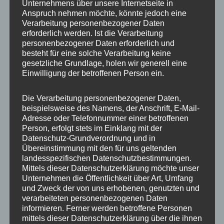
Unternehmens über unsere Internetseite in
Einsatz 42/2025 – B1 Rauchentwicklung Freigelände
Anspruch nehmen möchte, könnte jedoch eine
26. November 2025
Verarbeitung personenbezogener Daten
erforderlich werden. Ist die Verarbeitung
Einsatz 41/2025 – H1 Verkehrsunfall ohne
personenbezogener Daten erforderlich und
eingeklemmte Person
besteht für eine solche Verarbeitung keine
gesetzliche Grundlage, holen wir generell eine
26. November 2025
Einwilligung der betroffenen Person ein.
Einsatz 40/2025 – H0 Ölspur
16. November 2025
Die Verarbeitung personenbezogener Daten,
beispielsweise des Namens, der Anschrift, E-Mail-
Einsatz 39/2025 – B1 Papierkorb brennt
Adresse oder Telefonnummer einer betroffenen
16. November 2025
Person, erfolgt stets im Einklang mit der
Einsatz 38/2025 – H1 Kraftstoffaustritt >10l
Datenschutz-Grundverordnung und in
Übereinstimmung mit den für uns geltenden
2. November 2025
landesspezifischen Datenschutzbestimmungen.
Einsatz 37/2025 – B2 GMA Brandmeldeanlage
Mittels dieser Datenschutzerklärung möchte unser
Unternehmen die Öffentlichkeit über Art, Umfang
24. Oktober 2025
und Zweck der von uns erhobenen, genutzten und
Einsatz 36/2025 – B4 Werkstattbrand
verarbeiteten personenbezogenen Daten
informieren. Ferner werden betroffene Personen
16. Oktober 2025
mittels dieser Datenschutzerklärung über die ihnen