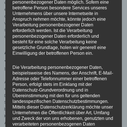
personenbezogener Daten möglich. Sofern eine
dem Gemeindeplatz“ haben wir das Martinsfeuer
betroffene Person besondere Services unseres
entzündet und während der gesamten Veranstaltung
Unternehmens über unsere Internetseite in
den Brandschutz sichergestellt. Es war schön zu sehen,
Anspruch nehmen möchte, könnte jedoch eine
wie viele Kinder mit ihren bunten Laternen gekommen
Verarbeitung personenbezogener Daten
sind und gemeinsam mit ihren Familien die Geschichte
erforderlich werden. Ist die Verarbeitung
personenbezogener Daten erforderlich und
des heiligen…
Weiterlesen »
besteht für eine solche Verarbeitung keine
gesetzliche Grundlage, holen wir generell eine
Außerordentliche
Einwilligung der betroffenen Person ein.
Jahreshauptversammlung
Die Verarbeitung personenbezogener Daten,
16. November 2025
Allgemein
beispielsweise des Namens, der Anschrift, E-Mail-
Adresse oder Telefonnummer einer betroffenen
Am Samstag, 08.11.2025, fand im Feuerwehrgerätehaus
Person, erfolgt stets im Einklang mit der
eine außerordentliche Jahreshauptversammlung statt.
Datenschutz-Grundverordnung und in
Die Versammlung wurde von Kommandant Martin
Übereinstimmung mit den für uns geltenden
landesspezifischen Datenschutzbestimmungen.
Schäfer, um 17:15 Uhr, eröffnet und geleitet. Zu Beginn
Mittels dieser Datenschutzerklärung möchte unser
begrüßte Kommandant Schäfer die anwesenden
Unternehmen die Öffentlichkeit über Art, Umfang
Kameradinnen und Kameraden und erläuterte den
und Zweck der von uns erhobenen, genutzten und
Ablauf der Versammlung. Anlass des Treffens war die
verarbeiteten personenbezogenen Daten