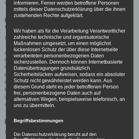
Wahl…
Weiterlesen »
informieren. Ferner werden betroffene Personen
mittels dieser Datenschutzerklärung über die ihnen
zustehenden Rechte aufgeklärt.
Feuerwehrübung bei den
Volksschauspielen
Wir haben als für die Verarbeitung Verantwortlicher
zahlreiche technische und organisatorische
16. November 2025
Allgemein
Maßnahmen umgesetzt, um einen möglichst
lückenlosen Schutz der über diese Internetseite
Am Samstag, den 08.11.2025, fand unsere turnusmäßige
verarbeiteten personenbezogenen Daten
Feuerwehrübung auf dem Gelände der
sicherzustellen. Dennoch können Internetbasierte
Volksschauspiele Ötigheim statt. Die Übungsannahme
Datenübertragungen grundsätzlich
Sicherheitslücken aufweisen, sodass ein absoluter
lautete „Gebäudebrand mit mehreren vermissten
Schutz nicht gewährleistet werden kann. Aus
Personen“. Bereits beim Eintreffen der ersten
diesem Grund steht es jeder betroffenen Person
Einsatzkräfte war deutlich erkennbar, dass Flammen
frei, personenbezogene Daten auch auf
und Rauch aus dem oberen Geschoss des Gebäudes
alternativen Wegen, beispielsweise telefonisch, an
austraten. Der Gruppenführer…
Weiterlesen »
uns zu übermitteln.
Einsatz 40/2025 – H0 Ölspur
Begriffsbestimmungen
16. November 2025
Einsätze
Die Datenschutzerklärung beruht auf den