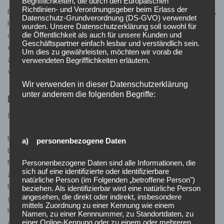
Begrifflichkeiten, die durch den Europäischen
Richtlinien- und Verordnungsgeber beim Erlass der
Einsatz 40/2025 08.11.2025, 16:30 Uhr H-0 Ölspur Ötigheim,
Datenschutz-Grundverordnung (DS-GVO) verwendet
Rastatter Straße LF 10, MZF Bei unserer Rückfahrt von
wurden. Unsere Datenschutzerklärung soll sowohl für
die Öffentlichkeit als auch für unsere Kunden und
der Übung stellten wir entlang der Rastatter Straße
Geschäftspartner einfach lesbar und verständlich sein.
eine Öl- bzw. Dieselspur fest. Um die Verkehrssicherheit
Um dies zu gewährleisten, möchten wir vorab die
zu gewährleisten, stellten wir zwei Warnschilder auf und
verwendeten Begrifflichkeiten erläutern.
verständigten eine Fachfirma, die…
Weiterlesen »
Wir verwenden in dieser Datenschutzerklärung
unter anderem die folgenden Begriffe:
Einsatz 39/2025 – B1 Papierkorb brennt
16. November 2025
Einsätze
Einsatz 39/2025 08.11.2025, 15:25 Uhr B-1 Papierkorb
a) personenbezogene Daten
brennt Ötigheim LF 10, MZF Während unserer
Feuerwehrübung (siehe separater Beitrag) wurden wir
Personenbezogene Daten sind alle Informationen, die
sich auf eine identifizierte oder identifizierbare
zu einem brennender Papierkorb alarmiert. Beim
natürliche Person (im Folgenden „betroffene Person")
Eintreffen an der Einsatzstelle fanden wir zwei
beziehen. Als identifizierbar wird eine natürliche Person
angesehen, die direkt oder indirekt, insbesondere
geschmolzene Mülltonnen vor, die sich neben einem
mittels Zuordnung zu einer Kennung wie einem
Holzverschlag befanden. Das Feuer hatte…
Weiterlesen
Namen, zu einer Kennnummer, zu Standortdaten, zu
»
einer Online-Kennung oder zu einem oder mehreren