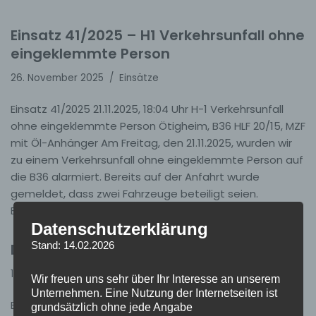
Einsatz 41/2025 – H1 Verkehrsunfall ohne
eingeklemmte Person
26. November 2025
Einsätze
Einsatz 41/2025 21.11.2025, 18:04 Uhr H-1 Verkehrsunfall
ohne eingeklemmte Person Ötigheim, B36 HLF 20/15, MZF
mit Öl-Anhänger Am Freitag, den 21.11.2025, wurden wir
zu einem Verkehrsunfall ohne eingeklemmte Person auf
die B36 alarmiert. Bereits auf der Anfahrt wurde
gemeldet, dass zwei Fahrzeuge beteiligt seien.
Beim…
Weiterlesen »
Datenschutzerklärung
Stand: 14.02.2026
Die Feuerwehr bei St. Martin
16. November 2025
Allgemein
Wir freuen uns sehr über Ihr Interesse an unserem
Unternehmen. Eine Nutzung der Internetseiten ist
Beim diesjährigen „St. Martin – Zusammenkommen auf
grundsätzlich ohne jede Angabe