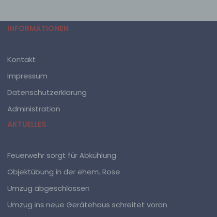
Person zu analysieren oder vorherzusagen.
INFORMATIONEN
f) Pseudonymisierung
Pseudonymisierung ist die Verarbeitung
Kontakt
personenbezogener Daten in einer Weise, auf welche
die personenbezogenen Daten ohne Hinzuziehung
Impressum
zusätzlicher Informationen nicht mehr einer
spezifischen betroffenen Person zugeordnet werden
Datenschutzerklärung
können, sofern diese zusätzlichen Informationen
gesondert aufbewahrt werden und technischen und
Administration
organisatorischen Maßnahmen unterliegen, die
gewährleisten, dass die personenbezogenen Daten
AKTUELLES
nicht einer identifizierten oder identifizierbaren
natürlichen Person zugewiesen werden.
Feuerwehr sorgt für Abkühlung
g) Verantwortlicher oder für die Verarbeitung
Objektübung in der ehem. Rose
Verantwortlicher
Umzug abgeschlossen
Verantwortlicher oder für die Verarbeitung
Umzug ins neue Gerätehaus schreitet voran
Verantwortlicher ist die natürliche oder juristische
Person, Behörde, Einrichtung oder andere Stelle, die