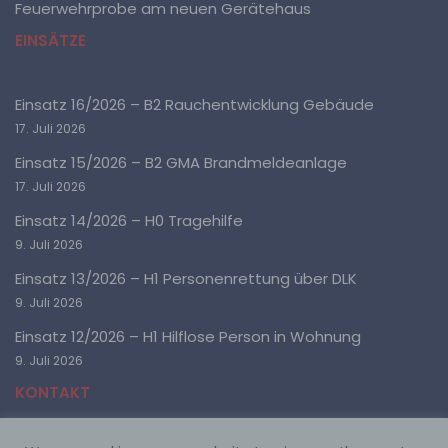
Feuerwehrprobe am neuen Gerätehaus
allein oder gemeinsam mit anderen über die Zwecke
und Mittel der Verarbeitung von personenbezogenen
EINSÄTZE
Daten entscheidet. Sind die Zwecke und Mittel dieser
Verarbeitung durch das Unionsrecht oder das Recht
der Mitgliedstaaten vorgegeben, so kann der
Verantwortliche beziehungsweise können die
Einsatz 16/2026 – B2 Rauchentwicklung Gebäude
bestimmten Kriterien seiner Benennung nach dem
17. Juli 2026
Unionsrecht oder dem Recht der Mitgliedstaaten
vorgesehen werden.
Einsatz 15/2026 – B2 GMA Brandmeldeanlage
17. Juli 2026
h) Auftragsverarbeiter
Einsatz 14/2026 – H0 Tragehilfe
9. Juli 2026
Auftragsverarbeiter ist eine natürliche oder juristische
Person, Behörde, Einrichtung oder andere Stelle, die
Einsatz 13/2026 – H1 Personenrettung über DLK
personenbezogene Daten im Auftrag des
9. Juli 2026
Verantwortlichen verarbeitet.
Einsatz 12/2026 – H1 Hilflose Person in Wohnung
9. Juli 2026
i) Empfänger
KONTAKT
Empfänger ist eine natürliche oder juristische Person,
Behörde, Einrichtung oder andere Stelle, der
personenbezogene Daten offengelegt werden,