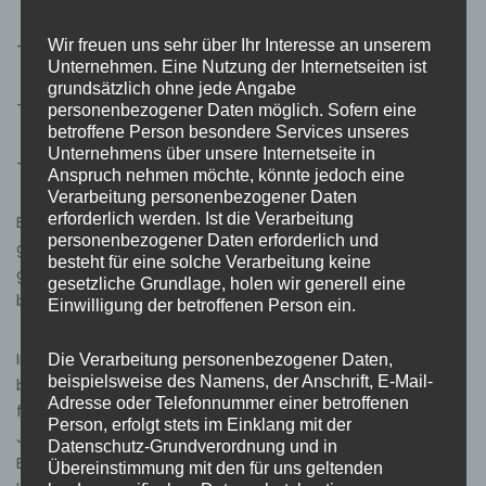
– Tobias Tscholl: 10 Stimmen
Wir freuen uns sehr über Ihr Interesse an unserem
Unternehmen. Eine Nutzung der Internetseiten ist
grundsätzlich ohne jede Angabe
– Ungültige Stimmzettel: 2
personenbezogener Daten möglich. Sofern eine
betroffene Person besondere Services unseres
Unternehmens über unsere Internetseite in
– Abgegebene Stimmen insgesamt: 25
Anspruch nehmen möchte, könnte jedoch eine
Verarbeitung personenbezogener Daten
erforderlich werden. Ist die Verarbeitung
Bürgermeister Kiefer verkündete das Ergebnis und
personenbezogener Daten erforderlich und
gratulierte Daniel Kessler, der damit in den Ausschuss
besteht für eine solche Verarbeitung keine
gewählt wurde. Tobias Tscholl wurde als Nachrücker
gesetzliche Grundlage, holen wir generell eine
bestimmt.
Einwilligung der betroffenen Person ein.
In seinen Grußworten dankte Bürgermeister Kiefer den
Die Verarbeitung personenbezogener Daten,
beispielsweise des Namens, der Anschrift, E-Mail-
beiden Gewählten und sprach seinen besonderen Dank
Adresse oder Telefonnummer einer betroffenen
für die Organisation und Durchführung des 125-jährigen
Person, erfolgt stets im Einklang mit der
Jubiläumsfestes aus. Er betonte die Bedeutung dieses
Datenschutz-Grundverordnung und in
Ereignisses für die Feuerwehr und die Gemeinde und
Übereinstimmung mit den für uns geltenden