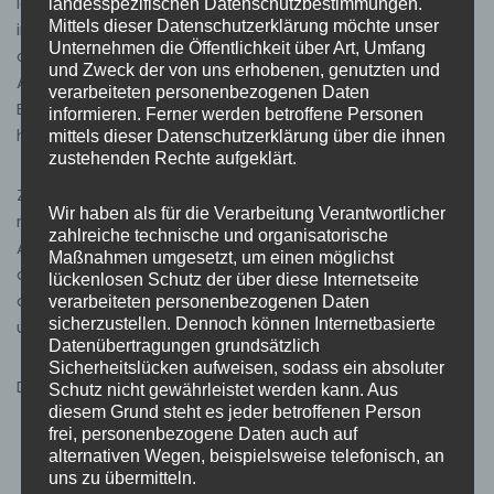
lobte die hervorragende Zusammenarbeit. Zudem
landesspezifischen Datenschutzbestimmungen.
Mittels dieser Datenschutzerklärung möchte unser
informierte er über den aktuellen Stand beim Neubau
Unternehmen die Öffentlichkeit über Art, Umfang
des Feuerwehrgerätehauses und wies auf die
und Zweck der von uns erhobenen, genutzten und
Anhebung der Altersgrenze im aktiven Dienst hin.
verarbeiteten personenbezogenen Daten
Besonders hob er den Einsatz der jungen Kameraden
informieren. Ferner werden betroffene Personen
hervor.
mittels dieser Datenschutzerklärung über die ihnen
zustehenden Rechte aufgeklärt.
Zum Abschluss gratulierte Kommandant Schäfer
Wir haben als für die Verarbeitung Verantwortlicher
nochmals den Gewählten, bedankte sich bei allen
zahlreiche technische und organisatorische
Anwesenden für ihre Teilnahme und Unterstützung bei
Maßnahmen umgesetzt, um einen möglichst
der vorangegangenen Übung. Er zeigte sich erfreut,
lückenlosen Schutz der über diese Internetseite
dass der Ausschuss nun wieder vollständig besetzt ist,
verarbeiteten personenbezogenen Daten
sicherzustellen. Dennoch können Internetbasierte
und eröffnete schließlich das Buffet.
Datenübertragungen grundsätzlich
Sicherheitslücken aufweisen, sodass ein absoluter
Die Sitzung endete um 18:00 Uhr.
Schutz nicht gewährleistet werden kann. Aus
diesem Grund steht es jeder betroffenen Person
frei, personenbezogene Daten auch auf
alternativen Wegen, beispielsweise telefonisch, an
uns zu übermitteln.