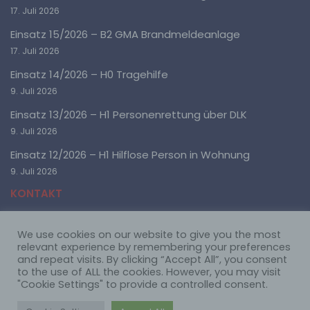
um bestimmte persönliche Aspekte, die sich auf eine
17. Juli 2026
natürliche Person beziehen, zu bewerten,
insbesondere, um Aspekte bezüglich Arbeitsleistung,
Einsatz 15/2026 – B2 GMA Brandmeldeanlage
wirtschaftlicher Lage, Gesundheit, persönlicher
Vorlieben, Interessen, Zuverlässigkeit, Verhalten,
17. Juli 2026
Aufenthaltsort oder Ortswechsel dieser natürlichen
Einsatz 14/2026 – H0 Tragehilfe
Person zu analysieren oder vorherzusagen.
9. Juli 2026
Einsatz 13/2026 – H1 Personenrettung über DLK
f) Pseudonymisierung
9. Juli 2026
Pseudonymisierung ist die Verarbeitung
Einsatz 12/2026 – H1 Hilflose Person in Wohnung
personenbezogener Daten in einer Weise, auf welche
die personenbezogenen Daten ohne Hinzuziehung
9. Juli 2026
zusätzlicher Informationen nicht mehr einer
KONTAKT
spezifischen betroffenen Person zugeordnet werden
können, sofern diese zusätzlichen Informationen
gesondert aufbewahrt werden und technischen und
organisatorischen Maßnahmen unterliegen, die
We use cookies on our website to give you the most
Freiwillige Feuerwehr Ötigheim
gewährleisten, dass die personenbezogenen Daten
relevant experience by remembering your preferences
nicht einer identifizierten oder identifizierbaren
Mühlstraße 61
and repeat visits. By clicking “Accept All”, you consent
natürlichen Person zugewiesen werden.
76470 Ötigheim
to the use of ALL the cookies. However, you may visit
"Cookie Settings" to provide a controlled consent.
Telefon: 07222 22668
Im Notfall immer die 112 wählen!
g) Verantwortlicher oder für die Verarbeitung