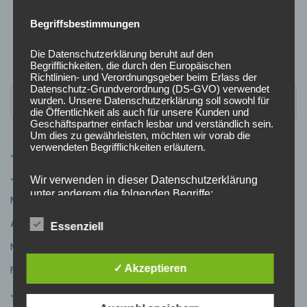
Begriffsbestimmungen
Die Datenschutzerklärung beruht auf den
Begrifflichkeiten, die durch den Europäischen
Richtlinien- und Verordnungsgeber beim Erlass der
Datenschutz-Grundverordnung (DS-GVO) verwendet
wurden. Unsere Datenschutzerklärung soll sowohl für
die Öffentlichkeit als auch für unsere Kunden und
Geschäftspartner einfach lesbar und verständlich sein.
Um dies zu gewährleisten, möchten wir vorab die
verwendeten Begrifflichkeiten erläutern.
Juli 2026
(9)
Juni 2026
(5)
Wir verwenden in dieser Datenschutzerklärung
unter anderem die folgenden Begriffe:
Mai 2026
(4)
April 2026
(5)
Essenziell
März 2026
(3)
a) personenbezogene Daten
✓ Akzeptieren
Februar 2026
(4)
Personenbezogene Daten sind alle Informationen, die
Januar 2026
(1)
sich auf eine identifizierte oder identifizierbare