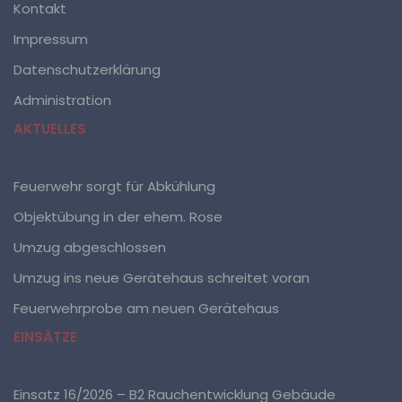
automatisierter Verfahren ausgeführte Vorgang oder
Kontakt
jede solche Vorgangsreihe im Zusammenhang mit
personenbezogenen Daten wie das Erheben, das
Impressum
Erfassen, die Organisation, das Ordnen, die
Speicherung, die Anpassung oder Veränderung, das
Datenschutzerklärung
Auslesen, das Abfragen, die Verwendung, die
Offenlegung durch Übermittlung, Verbreitung oder eine
Administration
andere Form der Bereitstellung, den Abgleich oder die
Verknüpfung, die Einschränkung, das Löschen oder die
AKTUELLES
Vernichtung.
Feuerwehr sorgt für Abkühlung
d) Einschränkung der Verarbeitung
Objektübung in der ehem. Rose
Einschränkung der Verarbeitung ist die Markierung
Umzug abgeschlossen
gespeicherter personenbezogener Daten mit dem Ziel,
ihre künftige Verarbeitung einzuschränken.
Umzug ins neue Gerätehaus schreitet voran
Feuerwehrprobe am neuen Gerätehaus
e) Profiling
EINSÄTZE
Profiling ist jede Art der automatisierten Verarbeitung
personenbezogener Daten, die darin besteht, dass
diese personenbezogenen Daten verwendet werden,
Einsatz 16/2026 – B2 Rauchentwicklung Gebäude