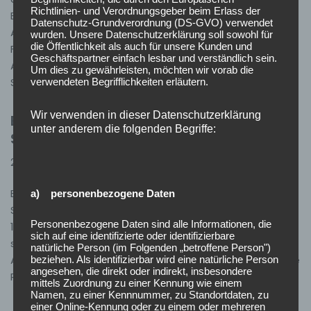
Richtlinien- und Verordnungsgeber beim Erlass der
Brandmeldeanlage in eine Pflegeeinrichtung alarmiert.
Datenschutz-Grundverordnung (DS-GVO) verwendet
Als Auslöser konnten Staubaufwirbelungen im
wurden. Unsere Datenschutzerklärung soll sowohl für
die Öffentlichkeit als auch für unsere Kunden und
Fahrstuhlschacht ausfindig gemacht werden das die
Geschäftspartner einfach lesbar und verständlich sein.
Anlage zum Auslösen brachte. Nachdem der
Um dies zu gewährleisten, möchten wir vorab die
Schacht…
Weiterlesen »
verwendeten Begrifflichkeiten erläutern.
Wir verwenden in dieser Datenschutzerklärung
Einsatz 33/2025 – H2 Person droht zu
unter anderem die folgenden Begriffe:
Springen
2. Oktober 2025
Einsätze
Einsatz 33/2025 11.09.2025, 00:36 Uhr H-2 Person droht zu
a) personenbezogene Daten
Springen Ötigheim HLF 20/16, LF 10 Am Dienstag, den
Personenbezogene Daten sind alle Informationen, die
11.09.2025 wurden wir alarmiert da eine Person drohte zu
sich auf eine identifizierte oder identifizierbare
springen. Jedoch wurde der Einsatz noch auf der
natürliche Person (im Folgenden „betroffene Person")
Anfahrt abgebrochen, da die Polizei glücklicherweise die
beziehen. Als identifizierbar wird eine natürliche Person
angesehen, die direkt oder indirekt, insbesondere
Person in ihre…
Weiterlesen »
mittels Zuordnung zu einer Kennung wie einem
Namen, zu einer Kennnummer, zu Standortdaten, zu
einer Online-Kennung oder zu einem oder mehreren