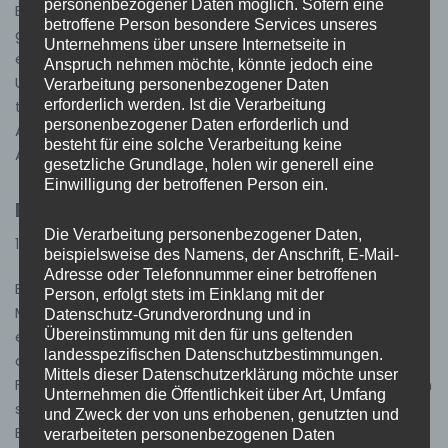
personenbezogener Daten möglich. Sofern eine
Brandmeldeanlage Ötigheim HLF 20/16, MTW Am
betroffene Person besondere Services unseres
gestrigen Mittwoch Abend, den 22.10.2025 wurden wir zu
Unternehmens über unsere Internetseite in
einer ausgelösten Brandmeldeanlage in ein
Anspruch nehmen möchte, könnte jedoch eine
Unternehmen alarmiert. Als Auslöser konnte ein
Verarbeitung personenbezogener Daten
erforderlich werden. Ist die Verarbeitung
technischer Defekt in der Sprinklerzentrale am
personenbezogener Daten erforderlich und
Antriebsmotor ausfindig gemacht werden das die
besteht für eine solche Verarbeitung keine
Anlage…
Weiterlesen »
gesetzliche Grundlage, holen wir generell eine
Einwilligung der betroffenen Person ein.
Einsatz 36/2025 – B4 Werkstattbrand
Die Verarbeitung personenbezogener Daten,
16. Oktober 2025
Einsätze
beispielsweise des Namens, der Anschrift, E-Mail-
Adresse oder Telefonnummer einer betroffenen
Einsatz 36/2025 01.10.2025, 19:19 Uhr B-4 Werkstattbrand
Person, erfolgt stets im Einklang mit der
Muggensturm HLF 20/16 Am 01.10.2025 wurden wir zu
Datenschutz-Grundverordnung und in
Übereinstimmung mit den für uns geltenden
einem gemeldeten Werkstattbrand in Muggensturm
landesspezifischen Datenschutzbestimmungen.
alarmiert. Da sich zum Zeitpunkt der Alarmierung
Mittels dieser Datenschutzerklärung möchte unser
Feuerwehrangehörige im Gerätehaus befanden, war ein
Unternehmen die Öffentlichkeit über Art, Umfang
schnelles Ausrücken gewährleistet. Jedoch wurde der
und Zweck der von uns erhobenen, genutzten und
Einsatz auf der Anfahrt für uns…
Weiterlesen »
verarbeiteten personenbezogenen Daten