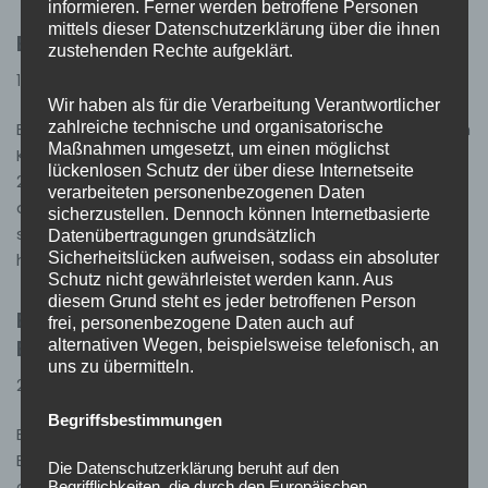
informieren. Ferner werden betroffene Personen
mittels dieser Datenschutzerklärung über die ihnen
Einsatz 35/2025 – H0 Ölspur
zustehenden Rechte aufgeklärt.
16. Oktober 2025
Einsätze
Wir haben als für die Verarbeitung Verantwortlicher
zahlreiche technische und organisatorische
Einsatz 35/2025 28.09.2025, 12:10 Uhr H-0 Ölspur Ötigheim
Maßnahmen umgesetzt, um einen möglichst
KdoW, MZF, MTW + Öl-Anhänger Am Samstag, den
lückenlosen Schutz der über diese Internetseite
28.09.2025, wurden wir zu einer gemeldeten Ölspur
verarbeiteten personenbezogenen Daten
alarmiert. Nach dem Eintreffen an der Einsatzstelle
sicherzustellen. Dennoch können Internetbasierte
stellte sich heraus, dass es sich um eine Dieselspur
Datenübertragungen grundsätzlich
Sicherheitslücken aufweisen, sodass ein absoluter
handelte, die sich durch den Ort…
Weiterlesen »
Schutz nicht gewährleistet werden kann. Aus
diesem Grund steht es jeder betroffenen Person
Einsatz 34/2025 – B2 GMA
frei, personenbezogene Daten auch auf
Brandmeldeanlage
alternativen Wegen, beispielsweise telefonisch, an
uns zu übermitteln.
2. Oktober 2025
Einsätze
Begriffsbestimmungen
Einsatz 34/2025 12.09.2025, 17:49 Uhr B-2 GMA
Brandmeldeanlage Ötigheim HLF 20/16, LF 10 Am Freitag,
Die Datenschutzerklärung beruht auf den
den 12.09.2025 wurden wir zu einer ausgelösten
Begrifflichkeiten, die durch den Europäischen