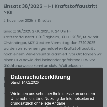
Einsatz 38/2025 – H1 Kraftstoffaustritt
>10l
2. November 2025
Einsätze
Einsatz 38/2025 27.10.2025, 10:24 Uhr H-1
Kraftstoffaustritt >10l Ötigheim, B3 HLF 20/16, MTW mit
Öl-Anhänger, MZF Gestern Vormittag den 27.10.2025
wurden wir zu einem gemeldeten Kraftstoffaustritt
nach einem Verkehrsunfall alarmiert. Vor Ort fanden wir
einen PKW sowie drei ineinander gefahrene LKW vor.
Glücklicherweise konnten sich…
Weiterlesen »
Datenschutzerklärung
Einsatz 37/2025 – B2 GMA
Stand: 14.02.2026
Brandmeldeanlage
24. Oktober 2025
Einsätze
Wir freuen uns sehr über Ihr Interesse an unserem
Unternehmen. Eine Nutzung der Internetseiten ist
grundsätzlich ohne jede Angabe
Einsatz 37/2025 22.10.2025, 22:47 Uhr B-2 GMA