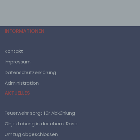
Aufenthaltsort oder Ortswechsel dieser natürlichen
Person zu analysieren oder vorherzusagen.
f) Pseudonymisierung
INFORMATIONEN
Pseudonymisierung ist die Verarbeitung
personenbezogener Daten in einer Weise, auf welche
Kontakt
die personenbezogenen Daten ohne Hinzuziehung
zusätzlicher Informationen nicht mehr einer
Impressum
spezifischen betroffenen Person zugeordnet werden
können, sofern diese zusätzlichen Informationen
Datenschutzerklärung
gesondert aufbewahrt werden und technischen und
organisatorischen Maßnahmen unterliegen, die
Administration
gewährleisten, dass die personenbezogenen Daten
nicht einer identifizierten oder identifizierbaren
AKTUELLES
natürlichen Person zugewiesen werden.
Feuerwehr sorgt für Abkühlung
g) Verantwortlicher oder für die Verarbeitung
Verantwortlicher
Objektübung in der ehem. Rose
Verantwortlicher oder für die Verarbeitung
Umzug abgeschlossen
Verantwortlicher ist die natürliche oder juristische