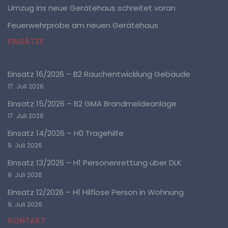
Person, Behörde, Einrichtung oder andere Stelle, die
Umzug ins neue Gerätehaus schreitet voran
allein oder gemeinsam mit anderen über die Zwecke
und Mittel der Verarbeitung von personenbezogenen
Feuerwehrprobe am neuen Gerätehaus
Daten entscheidet. Sind die Zwecke und Mittel dieser
Verarbeitung durch das Unionsrecht oder das Recht
EINSÄTZE
der Mitgliedstaaten vorgegeben, so kann der
Verantwortliche beziehungsweise können die
bestimmten Kriterien seiner Benennung nach dem
Einsatz 16/2026 – B2 Rauchentwicklung Gebäude
Unionsrecht oder dem Recht der Mitgliedstaaten
vorgesehen werden.
17. Juli 2026
Einsatz 15/2026 – B2 GMA Brandmeldeanlage
h) Auftragsverarbeiter
17. Juli 2026
Einsatz 14/2026 – H0 Tragehilfe
Auftragsverarbeiter ist eine natürliche oder juristische
Person, Behörde, Einrichtung oder andere Stelle, die
9. Juli 2026
personenbezogene Daten im Auftrag des
Einsatz 13/2026 – H1 Personenrettung über DLK
Verantwortlichen verarbeitet.
9. Juli 2026
Einsatz 12/2026 – H1 Hilflose Person in Wohnung
i) Empfänger
9. Juli 2026
Empfänger ist eine natürliche oder juristische Person,
KONTAKT
Behörde, Einrichtung oder andere Stelle, der