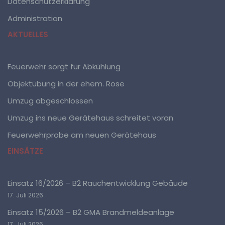
Datenschutzerklärung
Administration
a) personenbezogene Daten
AKTUELLES
Personenbezogene Daten sind alle Informationen, die
sich auf eine identifizierte oder identifizierbare
natürliche Person (im Folgenden „betroffene Person")
beziehen. Als identifizierbar wird eine natürliche Person
Feuerwehr sorgt für Abkühlung
angesehen, die direkt oder indirekt, insbesondere
mittels Zuordnung zu einer Kennung wie einem
Objektübung in der ehem. Rose
Namen, zu einer Kennnummer, zu Standortdaten, zu
einer Online-Kennung oder zu einem oder mehreren
Umzug abgeschlossen
besonderen Merkmalen, die Ausdruck der physischen,
physiologischen, genetischen, psychischen,
Umzug ins neue Gerätehaus schreitet voran
wirtschaftlichen, kulturellen oder sozialen Identität
dieser natürlichen Person sind, identifiziert werden
Feuerwehrprobe am neuen Gerätehaus
kann.
EINSÄTZE
b) betroffene Person
Einsatz 16/2026 – B2 Rauchentwicklung Gebäude
Betroffene Person ist jede identifizierte oder
17. Juli 2026
identifizierbare natürliche Person, deren
Einsatz 15/2026 – B2 GMA Brandmeldeanlage
personenbezogene Daten von dem für die Verarbeitung
Verantwortlichen verarbeitet werden.
17. Juli 2026