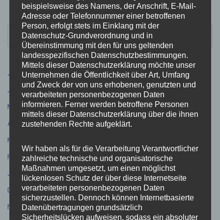
beispielsweise des Namens, der Anschrift, E-Mail-
Adresse oder Telefonnummer einer betroffenen
Person, erfolgt stets im Einklang mit der
Datenschutz-Grundverordnung und in
Übereinstimmung mit den für uns geltenden
landesspezifischen Datenschutzbestimmungen.
Mittels dieser Datenschutzerklärung möchte unser
Juli 2026
(9)
Unternehmen die Öffentlichkeit über Art, Umfang
und Zweck der von uns erhobenen, genutzten und
Juni 2026
(5)
verarbeiteten personenbezogenen Daten
informieren. Ferner werden betroffene Personen
Mai 2026
(4)
mittels dieser Datenschutzerklärung über die ihnen
April 2026
(5)
zustehenden Rechte aufgeklärt.
März 2026
(3)
Wir haben als für die Verarbeitung Verantwortlicher
Februar 2026
(4)
zahlreiche technische und organisatorische
Maßnahmen umgesetzt, um einen möglichst
Januar 2026
(1)
lückenlosen Schutz der über diese Internetseite
verarbeiteten personenbezogenen Daten
Dezember 2025
(5)
sicherzustellen. Dennoch können Internetbasierte
November 2025
(11)
Datenübertragungen grundsätzlich
Sicherheitslücken aufweisen, sodass ein absoluter