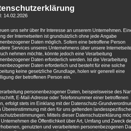
tenschutzerklärung
: 14.02.2026
reuen uns sehr über Ihr Interesse an unserem Unternehmen. Ein
ng der Internetseiten ist grundsätzlich ohne jede Angabe
nenbezogener Daten möglich. Sofern eine betroffene Person
dere Services unseres Unternehmens über unsere Internetseite
uch nehmen möchte, könnte jedoch eine Verarbeitung
nenbezogener Daten erforderlich werden. Ist die Verarbeitung
 wir zu einer ausgelösten Brandmeldeanlage in ein
nenbezogener Daten erforderlich und besteht für eine solche
lage waren Flexarbeiten bei dem eine erhebliche
beitung keine gesetzliche Grundlage, holen wir generell eine
lligung der betroffenen Person ein.
end wurde die Anlage wieder zurückgesetzt und
treiber übergeben. Neben uns im Einsatz war auch
erarbeitung personenbezogener Daten, beispielsweise des Na
nschrift, E-Mail-Adresse oder Telefonnummer einer betroffenen
n, erfolgt stets im Einklang mit der Datenschutz-Grundverordnu
n Übereinstimmung mit den für uns geltenden landesspezifisch
r
schutzbestimmungen. Mittels dieser Datenschutzerklärung mö
 Unternehmen die Öffentlichkeit über Art, Umfang und Zweck de
rhobenen, genutzten und verarbeiteten personenbezogenen Da