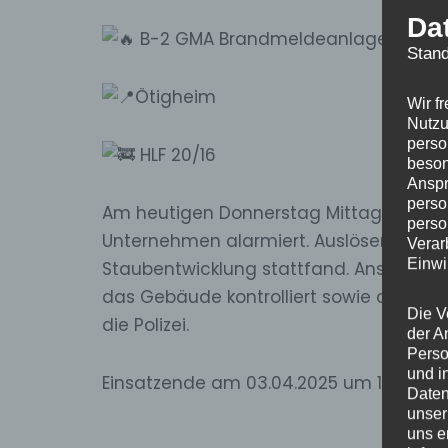
Da
B-2 GMA Brandmeldeanlage
Stand
Ötigheim
Wir f
Nutzu
perso
HLF 20/16
beson
Anspr
perso
Am
heutigen Donnerstag Mittag wurden
perso
Unternehmen alarmiert. Auslöser der An
Verar
Einwi
Staubentwicklung stattfand. Anschließ
das Gebäude kontrolliert sowie dem Be
Die V
die Polizei.
der A
Perso
und i
Einsatzende am 03.04.2025 um 14:36 Uh
Daten
unser
uns e