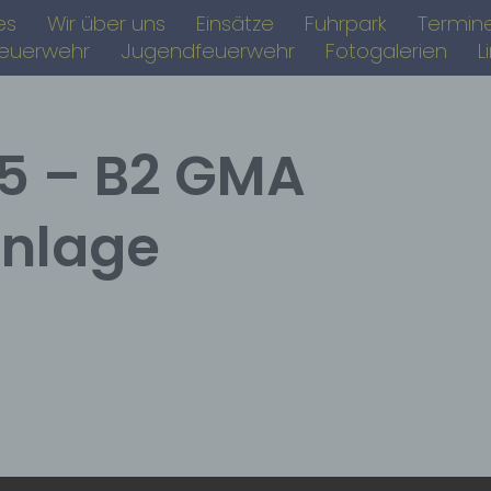
es
Wir über uns
Einsätze
Fuhrpark
Termin
feuerwehr
Jugendfeuerwehr
Fotogalerien
L
25 – B2 GMA
nlage