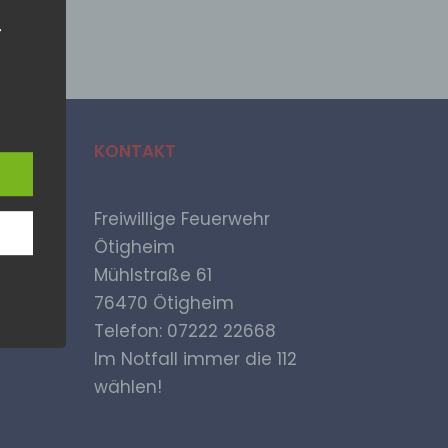
.
ische
KONTAKT
n
ann.
ise
Freiwillige Feuerwehr
Ötigheim
Mühlstraße 61
76470 Ötigheim
Telefon: 07222 22668
rch
MA
 der
Im Notfall immer die 112
sere
wählen!
ür
lich
ten