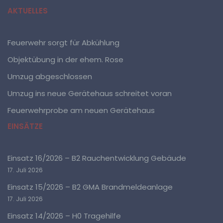
AKTUELLES
b) betroffene Person
Betroffene Person ist jede identifizierte oder
Feuerwehr sorgt für Abkühlung
identifizierbare natürliche Person, deren
personenbezogene Daten von dem für die Verarbeitung
Objektübung in der ehem. Rose
Verantwortlichen verarbeitet werden.
Umzug abgeschlossen
Umzug ins neue Gerätehaus schreitet voran
c) Verarbeitung
Feuerwehrprobe am neuen Gerätehaus
Verarbeitung ist jeder mit oder ohne Hilfe
EINSÄTZE
automatisierter Verfahren ausgeführte Vorgang oder
jede solche Vorgangsreihe im Zusammenhang mit
personenbezogenen Daten wie das Erheben, das
Erfassen, die Organisation, das Ordnen, die
Einsatz 16/2026 – B2 Rauchentwicklung Gebäude
Speicherung, die Anpassung oder Veränderung, das
Auslesen, das Abfragen, die Verwendung, die
17. Juli 2026
Offenlegung durch Übermittlung, Verbreitung oder eine
andere Form der Bereitstellung, den Abgleich oder die
Einsatz 15/2026 – B2 GMA Brandmeldeanlage
Verknüpfung, die Einschränkung, das Löschen oder die
17. Juli 2026
Vernichtung.
Einsatz 14/2026 – H0 Tragehilfe