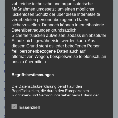
zahlreiche technische und organisatorische
Maßnahmen umgesetzt, um einen möglichst
lückenlosen Schutz der über diese Internetseite
verarbeiteten personenbezogenen Daten
sicherzustellen. Dennoch können Internetbasierte
Juli 2026
(9)
Datenübertragungen grundsätzlich
Juni 2026
(5)
Sicherheitslücken aufweisen, sodass ein absoluter
Schutz nicht gewährleistet werden kann. Aus
Mai 2026
(4)
diesem Grund steht es jeder betroffenen Person
frei, personenbezogene Daten auch auf
April 2026
(5)
alternativen Wegen, beispielsweise telefonisch, an
uns zu übermitteln.
März 2026
(3)
Februar 2026
(4)
Begriffsbestimmungen
Januar 2026
(1)
Die Datenschutzerklärung beruht auf den
Dezember 2025
(5)
Begrifflichkeiten, die durch den Europäischen
Richtlinien- und Verordnungsgeber beim Erlass der
November 2025
(11)
Datenschutz-Grundverordnung (DS-GVO) verwendet
wurden. Unsere Datenschutzerklärung soll sowohl für
Oktober 2025
(6)
Essenziell
die Öffentlichkeit als auch für unsere Kunden und
Geschäftspartner einfach lesbar und verständlich sein.
September 2025
(7)
Um dies zu gewährleisten, möchten wir vorab die