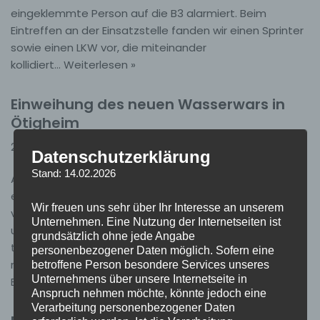
eingeklemmte Person auf die B3 alarmiert. Beim
Eintreffen an der Einsatzstelle fanden wir einen Sprinter
sowie einen LKW vor, die miteinander
kollidiert…
Weiterlesen »
Einweihung des neuen Wasserwars in
Ötigheim
28. April 2026
Allgemein
Datenschutzerklärung
Stand: 14.02.2026
Am 18.04.2026 wurde das neue Wasserwerk feierlich
eingeweiht. Zu diesem besonderen Anlass
Wir freuen uns sehr über Ihr Interesse an unserem
versammelte sich eine große Anzahl an Kameradinnen
Unternehmen. Eine Nutzung der Internetseiten ist
und Kameraden, um gemeinsam an der Eröffnung
grundsätzlich ohne jede Angabe
teilzunehmen und die neue Anlage in Augenschein zu
personenbezogener Daten möglich. Sofern eine
nehmen. Im Rahmen der Veranstaltung wurde die
betroffene Person besondere Services unseres
Unternehmens über unsere Internetseite in
Bedeutung des Wasserwerks für…
Weiterlesen »
Anspruch nehmen möchte, könnte jedoch eine
Verarbeitung personenbezogener Daten