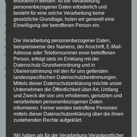
Erste Technikprobe
erforderlich werden. Ist die Verarbeitung
personenbezogener Daten erforderlich und
28. April 2026
Allgemein
besteht für eine solche Verarbeitung keine
gesetzliche Grundlage, holen wir generell eine
Am 15.04.2026 fand unsere erste Technikprobe unter
Einwilligung der betroffenen Person ein.
der Leitung von Christopher Kühn statt. Im Rahmen
dieser Übung wurden in allen Fahrzeugen die
Die Verarbeitung personenbezogener Daten,
Ladehalterungen auf digitale Handfunkgeräte
beispielsweise des Namens, der Anschrift, E-Mail-
Adresse oder Telefonnummer einer betroffenen
umgerüstet. Des Weiteren wurde die Pumpe des
Person, erfolgt stets im Einklang mit der
Tanklöschfahrzeugs (TLF) überprüft und einem
Datenschutz-Grundverordnung und in
Funktionstest unterzogen. Dabei konnten alle
Übereinstimmung mit den für uns geltenden
relevanten Komponenten…
Weiterlesen »
landesspezifischen Datenschutzbestimmungen.
Mittels dieser Datenschutzerklärung möchte unser
Unternehmen die Öffentlichkeit über Art, Umfang
und Zweck der von uns erhobenen, genutzten und
verarbeiteten personenbezogenen Daten
informieren. Ferner werden betroffene Personen
mittels dieser Datenschutzerklärung über die ihnen
zustehenden Rechte aufgeklärt.
Wir haben als für die Verarbeitung Verantwortlicher