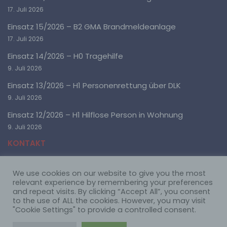
um bestimmte persönliche Aspekte, die sich auf eine
17. Juli 2026
natürliche Person beziehen, zu bewerten,
insbesondere, um Aspekte bezüglich Arbeitsleistung,
Einsatz 15/2026 – B2 GMA Brandmeldeanlage
wirtschaftlicher Lage, Gesundheit, persönlicher
Vorlieben, Interessen, Zuverlässigkeit, Verhalten,
17. Juli 2026
Aufenthaltsort oder Ortswechsel dieser natürlichen
Einsatz 14/2026 – H0 Tragehilfe
Person zu analysieren oder vorherzusagen.
9. Juli 2026
Einsatz 13/2026 – H1 Personenrettung über DLK
f) Pseudonymisierung
9. Juli 2026
Pseudonymisierung ist die Verarbeitung
Einsatz 12/2026 – H1 Hilflose Person in Wohnung
personenbezogener Daten in einer Weise, auf welche
die personenbezogenen Daten ohne Hinzuziehung
9. Juli 2026
zusätzlicher Informationen nicht mehr einer
KONTAKT
spezifischen betroffenen Person zugeordnet werden
können, sofern diese zusätzlichen Informationen
gesondert aufbewahrt werden und technischen und
organisatorischen Maßnahmen unterliegen, die
We use cookies on our website to give you the most
Freiwillige Feuerwehr Ötigheim
gewährleisten, dass die personenbezogenen Daten
relevant experience by remembering your preferences
nicht einer identifizierten oder identifizierbaren
Mühlstraße 61
and repeat visits. By clicking “Accept All”, you consent
natürlichen Person zugewiesen werden.
76470 Ötigheim
to the use of ALL the cookies. However, you may visit
"Cookie Settings" to provide a controlled consent.
Telefon: 07222 22668
Im Notfall immer die 112 wählen!
g) Verantwortlicher oder für die Verarbeitung