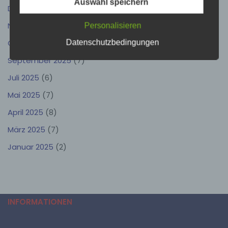
Auswahl speichern
natürliche Person (im Folgenden „betroffene Person")
Dezember 2025
(5)
beziehen. Als identifizierbar wird eine natürliche Person
angesehen, die direkt oder indirekt, insbesondere
November 2025
(11)
Personalisieren
mittels Zuordnung zu einer Kennung wie einem
Namen, zu einer Kennnummer, zu Standortdaten, zu
Oktober 2025
(6)
Datenschutzbedingungen
einer Online-Kennung oder zu einem oder mehreren
besonderen Merkmalen, die Ausdruck der physischen,
September 2025
(7)
physiologischen, genetischen, psychischen,
wirtschaftlichen, kulturellen oder sozialen Identität
Juli 2025
(6)
dieser natürlichen Person sind, identifiziert werden
kann.
Mai 2025
(7)
April 2025
(8)
b) betroffene Person
März 2025
(7)
Betroffene Person ist jede identifizierte oder
Januar 2025
(2)
identifizierbare natürliche Person, deren
personenbezogene Daten von dem für die Verarbeitung
Verantwortlichen verarbeitet werden.
c) Verarbeitung
INFORMATIONEN
Verarbeitung ist jeder mit oder ohne Hilfe