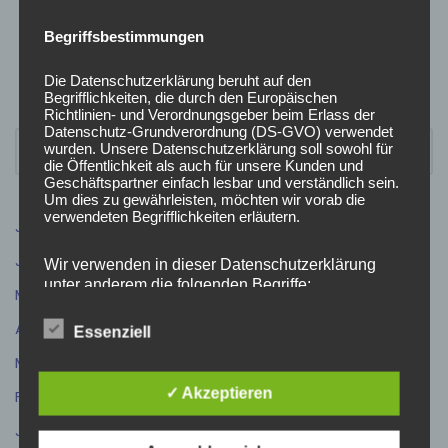
Begriffsbestimmungen
Die Datenschutzerklärung beruht auf den
Begrifflichkeiten, die durch den Europäischen
Richtlinien- und Verordnungsgeber beim Erlass der
Datenschutz-Grundverordnung (DS-GVO) verwendet
wurden. Unsere Datenschutzerklärung soll sowohl für
die Öffentlichkeit als auch für unsere Kunden und
Geschäftspartner einfach lesbar und verständlich sein.
Um dies zu gewährleisten, möchten wir vorab die
verwendeten Begrifflichkeiten erläutern.
Juli 2026
(9)
Juni 2026
(5)
Wir verwenden in dieser Datenschutzerklärung
unter anderem die folgenden Begriffe:
Mai 2026
(4)
April 2026
(5)
Essenziell
März 2026
(3)
a) personenbezogene Daten
✓ Akzeptieren
Februar 2026
(4)
Personenbezogene Daten sind alle Informationen, die
Januar 2026
(1)
sich auf eine identifizierte oder identifizierbare