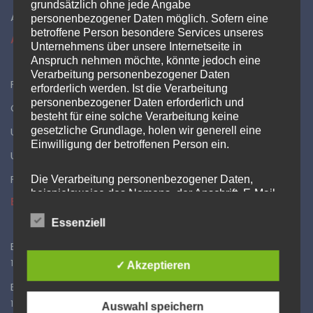
grundsätzlich ohne jede Angabe
Administration
personenbezogener Daten möglich. Sofern eine
betroffene Person besondere Services unseres
AKTUELLES
Unternehmens über unsere Internetseite in
Anspruch nehmen möchte, könnte jedoch eine
Verarbeitung personenbezogener Daten
Feuerwehr sorgt für Abkühlung
erforderlich werden. Ist die Verarbeitung
personenbezogener Daten erforderlich und
Objektübung in der ehem. Rose
besteht für eine solche Verarbeitung keine
gesetzliche Grundlage, holen wir generell eine
Umzug abgeschlossen
Einwilligung der betroffenen Person ein.
Umzug ins neue Gerätehaus schreitet voran
Feuerwehrprobe am neuen Gerätehaus
Die Verarbeitung personenbezogener Daten,
beispielsweise des Namens, der Anschrift, E-Mail-
EINSÄTZE
Adresse oder Telefonnummer einer betroffenen
Person, erfolgt stets im Einklang mit der
Essenziell
Datenschutz-Grundverordnung und in
Einsatz 16/2026 – B2 Rauchentwicklung Gebäude
Übereinstimmung mit den für uns geltenden
landesspezifischen Datenschutzbestimmungen.
17. Juli 2026
✓ Akzeptieren
Mittels dieser Datenschutzerklärung möchte unser
Einsatz 15/2026 – B2 GMA Brandmeldeanlage
Unternehmen die Öffentlichkeit über Art, Umfang
17. Juli 2026
und Zweck der von uns erhobenen, genutzten und
Auswahl speichern