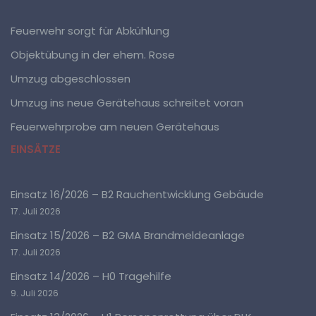
a) personenbezogene Daten
Feuerwehr sorgt für Abkühlung
Personenbezogene Daten sind alle Informationen, die
sich auf eine identifizierte oder identifizierbare
Objektübung in der ehem. Rose
natürliche Person (im Folgenden „betroffene Person")
beziehen. Als identifizierbar wird eine natürliche Person
Umzug abgeschlossen
angesehen, die direkt oder indirekt, insbesondere
mittels Zuordnung zu einer Kennung wie einem
Umzug ins neue Gerätehaus schreitet voran
Namen, zu einer Kennnummer, zu Standortdaten, zu
einer Online-Kennung oder zu einem oder mehreren
Feuerwehrprobe am neuen Gerätehaus
besonderen Merkmalen, die Ausdruck der physischen,
physiologischen, genetischen, psychischen,
EINSÄTZE
wirtschaftlichen, kulturellen oder sozialen Identität
dieser natürlichen Person sind, identifiziert werden
kann.
Einsatz 16/2026 – B2 Rauchentwicklung Gebäude
17. Juli 2026
b) betroffene Person
Einsatz 15/2026 – B2 GMA Brandmeldeanlage
17. Juli 2026
Betroffene Person ist jede identifizierte oder
identifizierbare natürliche Person, deren
Einsatz 14/2026 – H0 Tragehilfe
personenbezogene Daten von dem für die Verarbeitung
Verantwortlichen verarbeitet werden.
9. Juli 2026