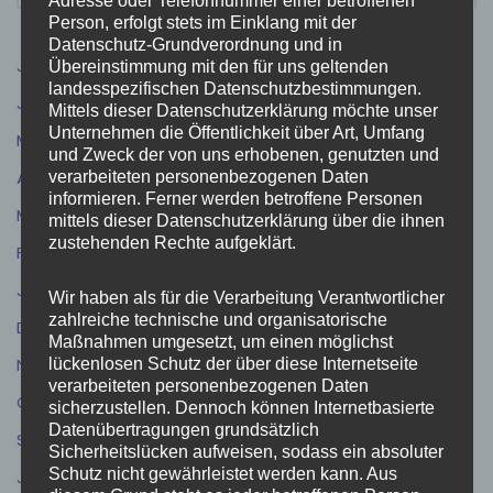
Adresse oder Telefonnummer einer betroffenen
Person, erfolgt stets im Einklang mit der
Datenschutz-Grundverordnung und in
Juli 2026
(9)
Übereinstimmung mit den für uns geltenden
landesspezifischen Datenschutzbestimmungen.
Juni 2026
(5)
Mittels dieser Datenschutzerklärung möchte unser
Unternehmen die Öffentlichkeit über Art, Umfang
Mai 2026
(4)
und Zweck der von uns erhobenen, genutzten und
April 2026
(5)
verarbeiteten personenbezogenen Daten
informieren. Ferner werden betroffene Personen
März 2026
(3)
mittels dieser Datenschutzerklärung über die ihnen
zustehenden Rechte aufgeklärt.
Februar 2026
(4)
Januar 2026
(1)
Wir haben als für die Verarbeitung Verantwortlicher
zahlreiche technische und organisatorische
Dezember 2025
(5)
Maßnahmen umgesetzt, um einen möglichst
November 2025
(11)
lückenlosen Schutz der über diese Internetseite
verarbeiteten personenbezogenen Daten
Oktober 2025
(6)
sicherzustellen. Dennoch können Internetbasierte
Datenübertragungen grundsätzlich
September 2025
(7)
Sicherheitslücken aufweisen, sodass ein absoluter
Schutz nicht gewährleistet werden kann. Aus
Juli 2025
(6)