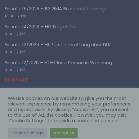
Einsatz 15/2026 – B2 GMA Brandmeldeanlage
17. Juli 2026
d) Einschränkung der Verarbeitung
Einsatz 14/2026 – H0 Tragehilfe
Einschränkung der Verarbeitung ist die Markierung
9. Juli 2026
gespeicherter personenbezogener Daten mit dem Ziel,
ihre künftige Verarbeitung einzuschränken.
Einsatz 13/2026 – H1 Personenrettung über DLK
9. Juli 2026
e) Profiling
Einsatz 12/2026 – H1 Hilflose Person in Wohnung
9. Juli 2026
Profiling ist jede Art der automatisierten Verarbeitung
personenbezogener Daten, die darin besteht, dass
KONTAKT
diese personenbezogenen Daten verwendet werden,
um bestimmte persönliche Aspekte, die sich auf eine
natürliche Person beziehen, zu bewerten,
We use cookies on our website to give you the most
Freiwillige Feuerwehr Ötigheim
insbesondere, um Aspekte bezüglich Arbeitsleistung,
relevant experience by remembering your preferences
wirtschaftlicher Lage, Gesundheit, persönlicher
Mühlstraße 61
and repeat visits. By clicking “Accept All”, you consent
Vorlieben, Interessen, Zuverlässigkeit, Verhalten,
76470 Ötigheim
to the use of ALL the cookies. However, you may visit
Aufenthaltsort oder Ortswechsel dieser natürlichen
"Cookie Settings" to provide a controlled consent.
Person zu analysieren oder vorherzusagen.
Telefon: 07222 22668
Im Notfall immer die 112 wählen!
Cookie Settings
Accept All