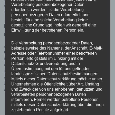
Verarbeitung personenbezogener Daten
der Einsatzstelle stellte sich heraus, dass neben der
erforderlich werden. Ist die Verarbeitung
Brandmeldeanlage auch das Natürliche…
Weiterlesen »
personenbezogener Daten erforderlich und
besteht für eine solche Verarbeitung keine
Feuerwehrprobe am neuen Gerätehaus
gesetzliche Grundlage, holen wir generell eine
Einwilligung der betroffenen Person ein.
11. Juni 2026
Allgemein
Die Verarbeitung personenbezogener Daten,
Am Sonntag, 07.06.2026, fand unsere monatliche
beispielsweise des Namens, der Anschrift, E-Mail-
Feuerwehrprobe statt. Diese Übung stand unter einer
Adresse oder Telefonnummer einer betroffenen
besonderen Voraussetzung, da sie erstmals am neuen
Person, erfolgt stets im Einklang mit der
Datenschutz-Grundverordnung und in
Gerätehaus durchgeführt wurde, dessen offizielle
Übereinstimmung mit den für uns geltenden
Einweihung im September dieses Jahres stattfinden
landesspezifischen Datenschutzbestimmungen.
wird. Als Übungsszenario wurde ein Brand im
Mittels dieser Datenschutzerklärung möchte unser
Übungsturm angenommen. Zusätzlich galt die Lage,
Unternehmen die Öffentlichkeit über Art, Umfang
dass…
Weiterlesen »
und Zweck der von uns erhobenen, genutzten und
verarbeiteten personenbezogenen Daten
informieren. Ferner werden betroffene Personen
mittels dieser Datenschutzerklärung über die ihnen
zustehenden Rechte aufgeklärt.