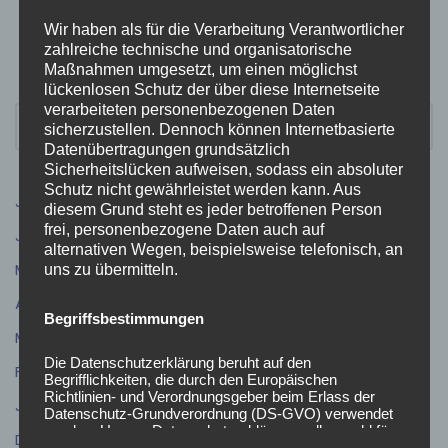
Wir haben als für die Verarbeitung Verantwortlicher
zahlreiche technische und organisatorische
Maßnahmen umgesetzt, um einen möglichst
lückenlosen Schutz der über diese Internetseite
verarbeiteten personenbezogenen Daten
sicherzustellen. Dennoch können Internetbasierte
Datenübertragungen grundsätzlich
Sicherheitslücken aufweisen, sodass ein absoluter
Schutz nicht gewährleistet werden kann. Aus
Juli 2026
(9)
diesem Grund steht es jeder betroffenen Person
frei, personenbezogene Daten auch auf
Juni 2026
(5)
alternativen Wegen, beispielsweise telefonisch, an
Mai 2026
(4)
uns zu übermitteln.
April 2026
(5)
Begriffsbestimmungen
März 2026
(3)
Die Datenschutzerklärung beruht auf den
Februar 2026
(4)
Begrifflichkeiten, die durch den Europäischen
Richtlinien- und Verordnungsgeber beim Erlass der
Januar 2026
(1)
Datenschutz-Grundverordnung (DS-GVO) verwendet
wurden. Unsere Datenschutzerklärung soll sowohl für
Dezember 2025
(5)
die Öffentlichkeit als auch für unsere Kunden und