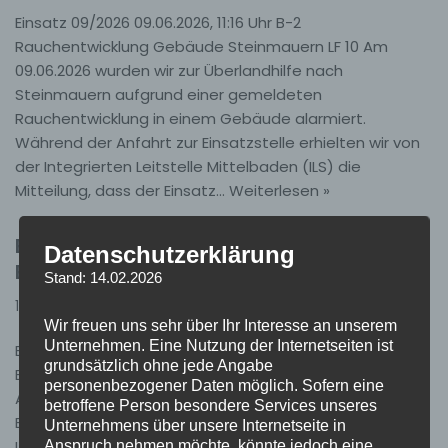
Einsatz 09/2026 09.06.2026, 11:16 Uhr B-2
Rauchentwicklung Gebäude Steinmauern LF 10 Am
09.06.2026 wurden wir zur Überlandhilfe nach
Steinmauern aufgrund einer gemeldeten
Rauchentwicklung in einem Gebäude alarmiert.
Während der Anfahrt zur Einsatzstelle erhielten wir von
der Integrierten Leitstelle Mittelbaden (ILS) die
Mitteilung, dass der Einsatz…
Weiterlesen »
Einsatz 08/2026 – B2 GMA
Datenschutzerklärung
Brandmeldeanlage
Stand: 14.02.2026
11. Juni 2026
Einsätze
Wir freuen uns sehr über Ihr Interesse an unserem
Unternehmen. Eine Nutzung der Internetseiten ist
Einsatz 08/2026 08.06.2026, 22:31 Uhr B-2 GMA
grundsätzlich ohne jede Angabe
Brandmeldeanlage Ötigheim HLF 20/16, LF 10 Am späten
personenbezogener Daten möglich. Sofern eine
Abend des 08.06.2026 wurden wir zu einer ausgelösten
betroffene Person besondere Services unseres
Brandmeldeanlage in einem ortsansässigen
Unternehmens über unsere Internetseite in
Logistikunternehmen alarmiert. Nach dem Eintreffen an
Anspruch nehmen möchte, könnte jedoch eine