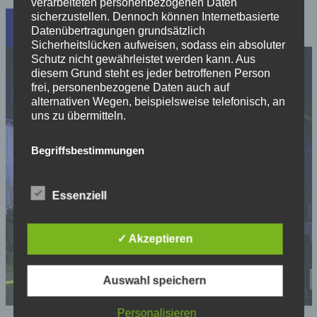
verarbeiteten personenbezogenen Daten
sicherzustellen. Dennoch können Internetbasierte
Einsätze
Datenübertragungen grundsätzlich
Sicherheitslücken aufweisen, sodass ein absoluter
Schutz nicht gewährleistet werden kann. Aus
diesem Grund steht es jeder betroffenen Person
frei, personenbezogene Daten auch auf
alternativen Wegen, beispielsweise telefonisch, an
uns zu übermitteln.
Begriffsbestimmungen
Die Datenschutzerklärung beruht auf den
Begrifflichkeiten, die durch den Europäischen
Essenziell
Richtlinien- und Verordnungsgeber beim Erlass der
Datenschutz-Grundverordnung (DS-GVO) verwendet
wurden. Unsere Datenschutzerklärung soll sowohl für
✓ Akzeptieren
die Öffentlichkeit als auch für unsere Kunden und
Geschäftspartner einfach lesbar und verständlich sein.
Um dies zu gewährleisten, möchten wir vorab die
verwendeten Begrifflichkeiten erläutern.
Auswahl speichern
Wir verwenden in dieser Datenschutzerklärung
Personalisieren