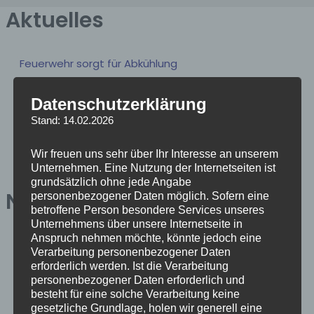
Aktuelles
Feuerwehr sorgt für Abkühlung
Objektübung in der ehem. Rose
Datenschutzerklärung
Umzug abgeschlossen
Stand: 14.02.2026
Umzug ins neue Gerätehaus schreitet voran
Wir freuen uns sehr über Ihr Interesse an unserem
Feuerwehrprobe am neuen Gerätehaus
Unternehmen. Eine Nutzung der Internetseiten ist
grundsätzlich ohne jede Angabe
Neue Einsätze
personenbezogener Daten möglich. Sofern eine
betroffene Person besondere Services unseres
Unternehmens über unsere Internetseite in
Anspruch nehmen möchte, könnte jedoch eine
Einsatz 16/2026 – B2 Rauchentwicklung Gebäude
Verarbeitung personenbezogener Daten
17. Juli 2026
erforderlich werden. Ist die Verarbeitung
personenbezogener Daten erforderlich und
Einsatz 15/2026 – B2 GMA Brandmeldeanlage
besteht für eine solche Verarbeitung keine
17. Juli 2026
gesetzliche Grundlage, holen wir generell eine