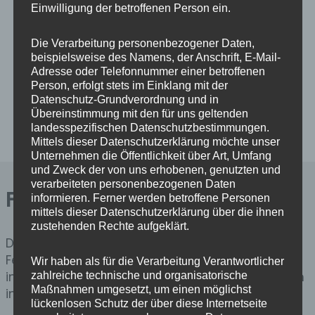
Einwilligung der betroffenen Person ein.
Einsatz 14/2026 – H0 Tragehilfe
9. Juli 2026
Die Verarbeitung personenbezogener Daten,
Einsatz 13/2026 – H1 Personenrettung über DLK
beispielsweise des Namens, der Anschrift, E-Mail-
9. Juli 2026
Adresse oder Telefonnummer einer betroffenen
Person, erfolgt stets im Einklang mit der
Einsatz 12/2026 – H1 Hilflose Person in Wohnung
Datenschutz-Grundverordnung und in
9. Juli 2026
Übereinstimmung mit den für uns geltenden
landesspezifischen Datenschutzbestimmungen.
Mittels dieser Datenschutzerklärung möchte unser
Unternehmen die Öffentlichkeit über Art, Umfang
und Zweck der von uns erhobenen, genutzten und
verarbeiteten personenbezogenen Daten
Für Sie stets im Dienst
informieren. Ferner werden betroffene Personen
mittels dieser Datenschutzerklärung über die ihnen
zustehenden Rechte aufgeklärt.
Die Kameradinnen und Kameraden in unserer
Feuerwehr stehen 24 Stunden am Tag, 365 Tage
Wir haben als für die Verarbeitung Verantwortlicher
im Jahr ehrenamtlich bereit, um ihren Mitbürgern
zahlreiche technische und organisatorische
Maßnahmen umgesetzt, um einen möglichst
in Notsituationen zu helfen!
lückenlosen Schutz der über diese Internetseite