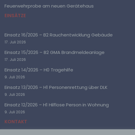
Betroffene Person ist jede identifizierte oder
Feuerwehrprobe am neuen Gerätehaus
identifizierbare natürliche Person, deren
personenbezogene Daten von dem für die Verarbeitung
EINSÄTZE
Verantwortlichen verarbeitet werden.
Einsatz 16/2026 – B2 Rauchentwicklung Gebäude
c) Verarbeitung
17. Juli 2026
Verarbeitung ist jeder mit oder ohne Hilfe
Einsatz 15/2026 – B2 GMA Brandmeldeanlage
automatisierter Verfahren ausgeführte Vorgang oder
17. Juli 2026
jede solche Vorgangsreihe im Zusammenhang mit
personenbezogenen Daten wie das Erheben, das
Einsatz 14/2026 – H0 Tragehilfe
Erfassen, die Organisation, das Ordnen, die
Speicherung, die Anpassung oder Veränderung, das
9. Juli 2026
Auslesen, das Abfragen, die Verwendung, die
Offenlegung durch Übermittlung, Verbreitung oder eine
Einsatz 13/2026 – H1 Personenrettung über DLK
andere Form der Bereitstellung, den Abgleich oder die
9. Juli 2026
Verknüpfung, die Einschränkung, das Löschen oder die
Vernichtung.
Einsatz 12/2026 – H1 Hilflose Person in Wohnung
9. Juli 2026
d) Einschränkung der Verarbeitung
KONTAKT
Einschränkung der Verarbeitung ist die Markierung