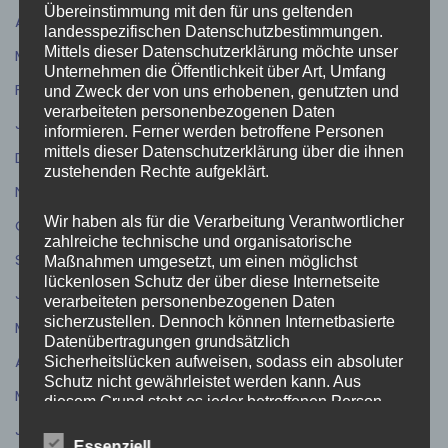
Übereinstimmung mit den für uns geltenden
April 2026
(5)
landesspezifischen Datenschutzbestimmungen.
Mittels dieser Datenschutzerklärung möchte unser
März 2026
(3)
Unternehmen die Öffentlichkeit über Art, Umfang
Februar 2026
(4)
und Zweck der von uns erhobenen, genutzten und
verarbeiteten personenbezogenen Daten
Januar 2026
(1)
informieren. Ferner werden betroffene Personen
mittels dieser Datenschutzerklärung über die ihnen
Dezember 2025
(5)
zustehenden Rechte aufgeklärt.
November 2025
(11)
Wir haben als für die Verarbeitung Verantwortlicher
Oktober 2025
(6)
zahlreiche technische und organisatorische
September 2025
(7)
Maßnahmen umgesetzt, um einen möglichst
lückenlosen Schutz der über diese Internetseite
Juli 2025
(6)
verarbeiteten personenbezogenen Daten
sicherzustellen. Dennoch können Internetbasierte
Mai 2025
(7)
Datenübertragungen grundsätzlich
April 2025
(8)
Sicherheitslücken aufweisen, sodass ein absoluter
Schutz nicht gewährleistet werden kann. Aus
März 2025
(7)
diesem Grund steht es jeder betroffenen Person
frei, personenbezogene Daten auch auf
Januar 2025
(2)
alternativen Wegen, beispielsweise telefonisch, an
Essenziell