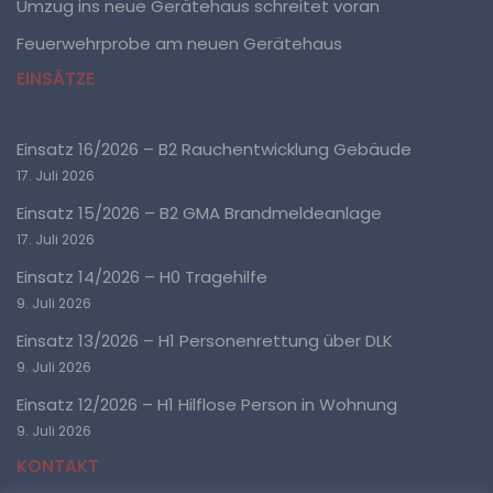
Umzug ins neue Gerätehaus schreitet voran
sich auf eine identifizierte oder identifizierbare
natürliche Person (im Folgenden „betroffene Person")
Feuerwehrprobe am neuen Gerätehaus
beziehen. Als identifizierbar wird eine natürliche Person
angesehen, die direkt oder indirekt, insbesondere
EINSÄTZE
mittels Zuordnung zu einer Kennung wie einem
Namen, zu einer Kennnummer, zu Standortdaten, zu
einer Online-Kennung oder zu einem oder mehreren
Einsatz 16/2026 – B2 Rauchentwicklung Gebäude
besonderen Merkmalen, die Ausdruck der physischen,
physiologischen, genetischen, psychischen,
17. Juli 2026
wirtschaftlichen, kulturellen oder sozialen Identität
dieser natürlichen Person sind, identifiziert werden
Einsatz 15/2026 – B2 GMA Brandmeldeanlage
kann.
17. Juli 2026
Einsatz 14/2026 – H0 Tragehilfe
b) betroffene Person
9. Juli 2026
Einsatz 13/2026 – H1 Personenrettung über DLK
Betroffene Person ist jede identifizierte oder
identifizierbare natürliche Person, deren
9. Juli 2026
personenbezogene Daten von dem für die Verarbeitung
Verantwortlichen verarbeitet werden.
Einsatz 12/2026 – H1 Hilflose Person in Wohnung
9. Juli 2026
c) Verarbeitung
KONTAKT