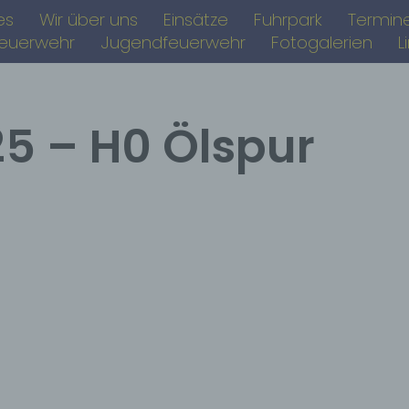
es
Wir über uns
Einsätze
Fuhrpark
Termin
feuerwehr
Jugendfeuerwehr
Fotogalerien
L
25 – H0 Ölspur