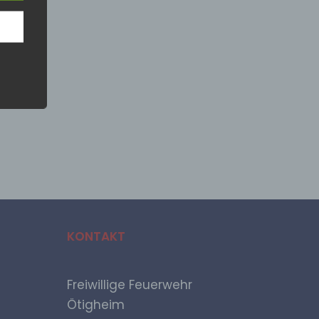
ne
n
iche
mmer,
KONTAKT
Freiwillige Feuerwehr
Ötigheim