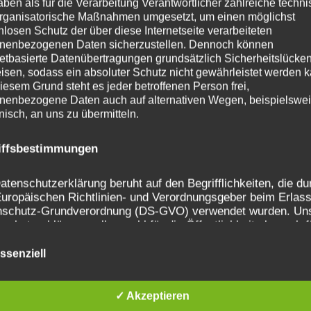
aben als für die Verarbeitung Verantwortlicher zahlreiche techn
rganisatorische Maßnahmen umgesetzt, um einen möglichst
nlosen Schutz der über diese Internetseite verarbeiteten
nenbezogenen Daten sicherzustellen. Dennoch können
netbasierte Datenübertragungen grundsätzlich Sicherheitslücke
isen, sodass ein absoluter Schutz nicht gewährleistet werden k
iesem Grund steht es jeder betroffenen Person frei,
nenbezogene Daten auch auf alternativen Wegen, beispielswe
onisch, an uns zu übermitteln.
iffsbestimmungen
atenschutzerklärung beruht auf den Begrifflichkeiten, die du
uropäischen Richtlinien- und Verordnungsgeber beim Erlass
nschutz-Grundverordnung (DS-GVO) verwendet wurden. Un
schutzerklärung soll sowohl für die Öffentlichkeit als auch f
e Kunden und Geschäftspartner einfach lesbar und verständ
 Um dies zu gewährleisten, möchten wir vorab die verwende
ssenziell
fflichkeiten erläutern.
✓ Akzeptieren
erwenden in dieser Datenschutzerklärung unter anderem die