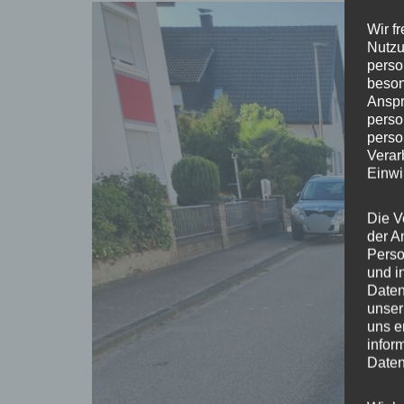
Wir f
Nutzu
perso
beson
Anspr
perso
perso
Verar
Einwi
Die V
der A
Perso
und i
Daten
unser
uns e
infor
Daten