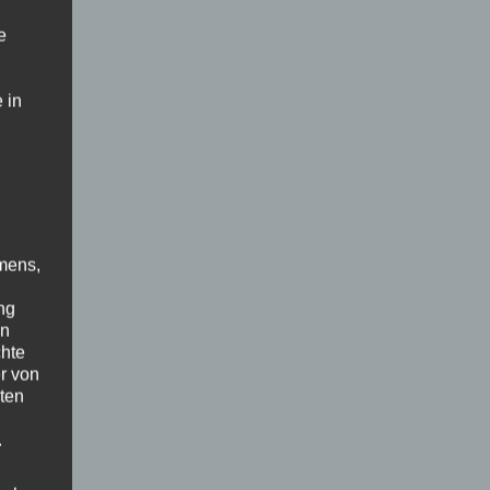
e
 in
mens,
ng
en
chte
r von
ten
.