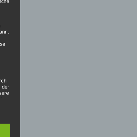
ische
n
ann.
ise
rch
 der
sere
ür
lich
ten