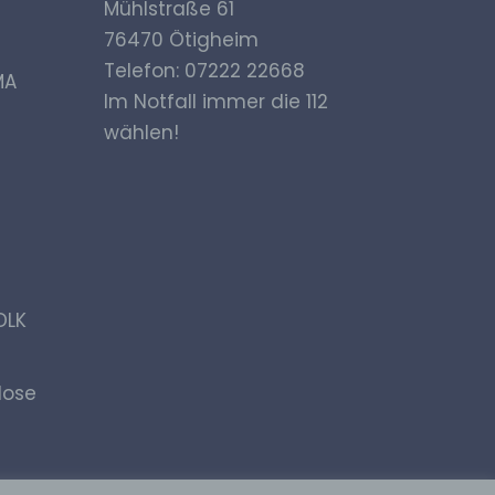
Mühlstraße 61
liche
tung
76470 Ötigheim
Telefon: 07222 22668
MA
Im Notfall immer die 112
wählen!
en
 das
er
DLK
ng.
flose