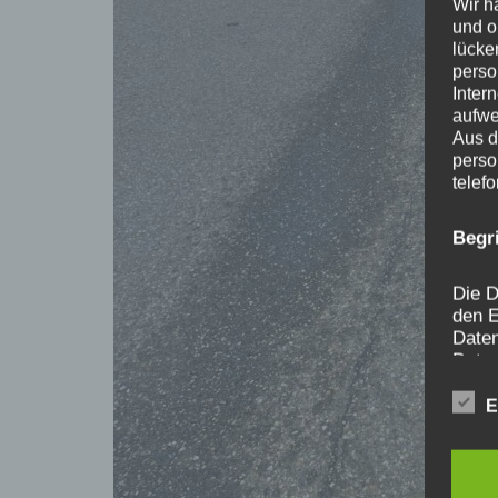
Wir h
und o
lücke
perso
Inter
aufwe
Aus d
perso
telef
Begr
Die D
den E
Date
Daten
unser
sein.
E
Begri
Wir v