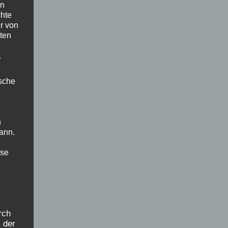
en
chte
r von
ten
.
ische
n
ann.
ise
rch
 der