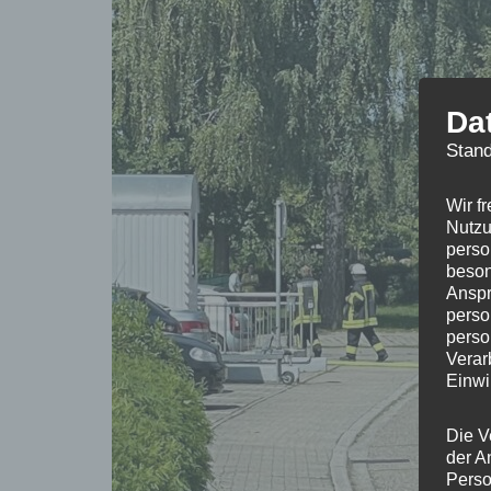
Da
Stand
Wir f
Nutzu
perso
beson
Anspr
perso
perso
Verar
Einwi
Die V
der A
Perso