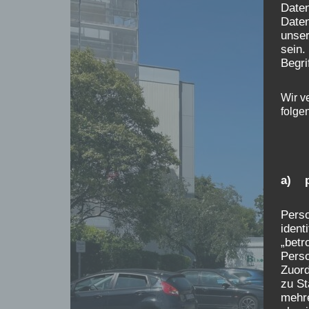
Date
Daten
unser
sein.
Begri
Wir v
folge
a) p
Perso
ident
„betr
Perso
Zuor
zu St
mehre