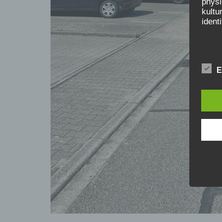
physi
kultu
ident
b) b
E
Betro
Perso
Veran
c) V
Verar
ausge
Zusa
Erfas
Anpas
Verwe
eine 