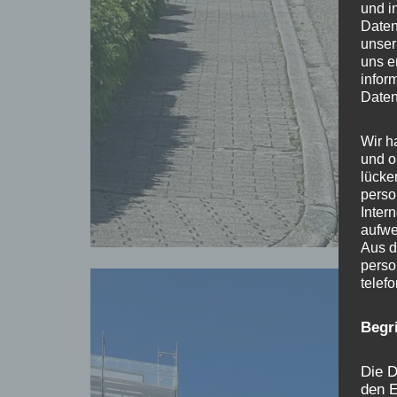
und i
Daten
unser
uns e
infor
Daten
Wir h
und o
lücke
perso
Inter
aufwe
Aus d
perso
telef
Begr
Die D
den E