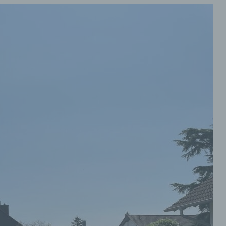
üpfung, die Einschränkung, das Löschen oder die Vernichtu
inschränkung der Verarbeitung
hränkung der Verarbeitung ist die Markierung gespeicherter
nenbezogener Daten mit dem Ziel, ihre künftige Verarbeitun
schränken.
rofiling
ling ist jede Art der automatisierten Verarbeitung
nenbezogener Daten, die darin besteht, dass diese
onenbezogenen Daten verwendet werden, um bestimmte
nliche Aspekte, die sich auf eine natürliche Person beziehen
ten, insbesondere, um Aspekte bezüglich Arbeitsleistung,
chaftlicher Lage, Gesundheit, persönlicher Vorlieben, Intere
lässigkeit, Verhalten, Aufenthaltsort oder Ortswechsel diese
lichen Person zu analysieren oder vorherzusagen.