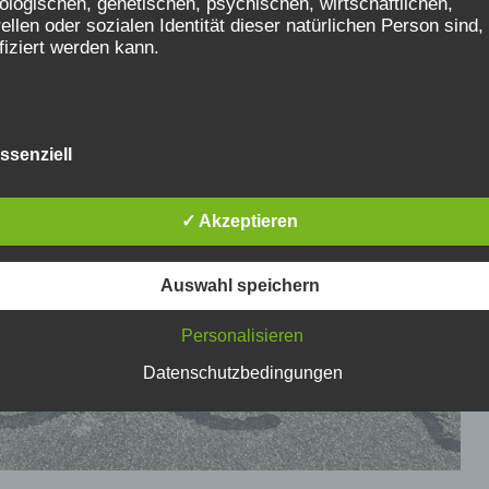
ologischen, genetischen, psychischen, wirtschaftlichen,
rellen oder sozialen Identität dieser natürlichen Person sind,
ifiziert werden kann.
etroffene Person
ssenziell
ffene Person ist jede identifizierte oder identifizierbare natür
n, deren personenbezogene Daten von dem für die Verarbei
twortlichen verarbeitet werden.
✓ Akzeptieren
Auswahl speichern
erarbeitung
Personalisieren
beitung ist jeder mit oder ohne Hilfe automatisierter Verfahr
Datenschutzbedingungen
führte Vorgang oder jede solche Vorgangsreihe im
mmenhang mit personenbezogenen Daten wie das Erheben,
sen, die Organisation, das Ordnen, die Speicherung, die
sung oder Veränderung, das Auslesen, das Abfragen, die
ndung, die Offenlegung durch Übermittlung, Verbreitung od
andere Form der Bereitstellung, den Abgleich oder die