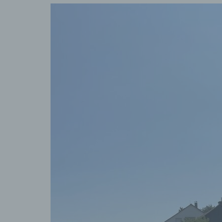
Verkn
d) E
Einsc
perso
einzu
e) P
Profi
perso
pers
persö
bewer
wirts
Zuver
natür