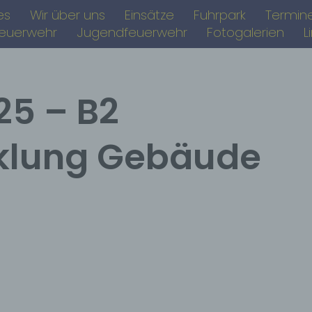
es
Wir über uns
Einsätze
Fuhrpark
Termin
feuerwehr
Jugendfeuerwehr
Fotogalerien
L
25 – B2
klung Gebäude