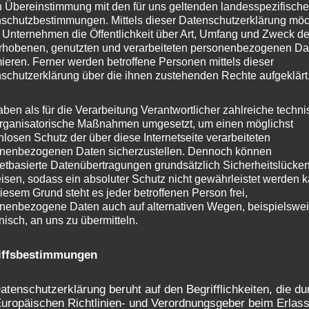
n Übereinstimmung mit den für uns geltenden landesspezifisch
schutzbestimmungen. Mittels dieser Datenschutzerklärung mö
 Unternehmen die Öffentlichkeit über Art, Umfang und Zweck de
rhobenen, genutzten und verarbeiteten personenbezogenen Da
mieren. Ferner werden betroffene Personen mittels dieser
schutzerklärung über die ihnen zustehenden Rechte aufgeklärt
aben als für die Verarbeitung Verantwortlicher zahlreiche techn
rganisatorische Maßnahmen umgesetzt, um einen möglichst
nlosen Schutz der über diese Internetseite verarbeiteten
nenbezogenen Daten sicherzustellen. Dennoch können
netbasierte Datenübertragungen grundsätzlich Sicherheitslücke
isen, sodass ein absoluter Schutz nicht gewährleistet werden k
iesem Grund steht es jeder betroffenen Person frei,
nenbezogene Daten auch auf alternativen Wegen, beispielswe
onisch, an uns zu übermitteln.
iffsbestimmungen
atenschutzerklärung beruht auf den Begrifflichkeiten, die du
uropäischen Richtlinien- und Verordnungsgeber beim Erlass