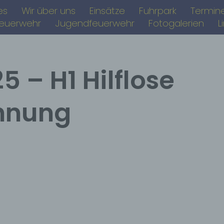
es
Wir über uns
Einsätze
Fuhrpark
Termin
feuerwehr
Jugendfeuerwehr
Fotogalerien
L
5 – H1 Hilflose
hnung