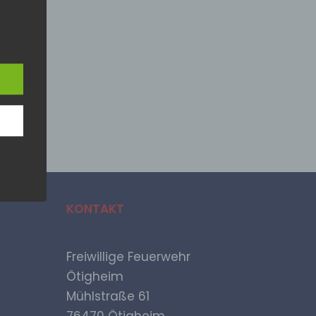
rch
 der
sere
ür
lich
ten
KONTAKT
Freiwillige Feuerwehr
Ötigheim
Mühlstraße 61
ne