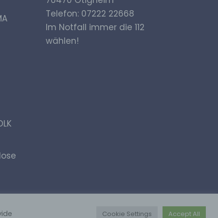
76470 Ötigheim
n
Telefon: 07222 22668
iche
MA
Im Notfall immer die 112
mmer,
wählen!
DLK
liche
tung
flose
vide
Cookie Settings
Accept All
en