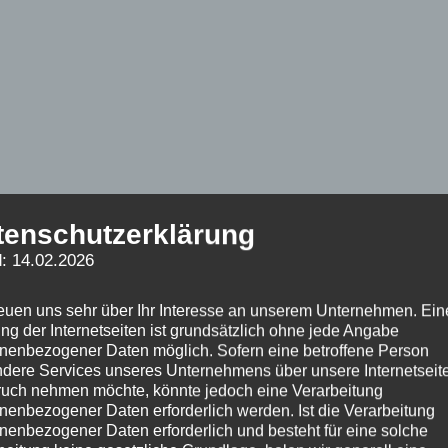
einer hilflosen Person in einer Wohnung alarmiert.
tenschutzerklärung
war bereits die Eingangstür geöffnet worden.
: 14.02.2026
urde sie an den Rettungsdienst übergeben, und
im Einsatz war der Rettungsdienst Mittelbaden.
reuen uns sehr über Ihr Interesse an unserem Unternehmen. Ein
ng der Internetseiten ist grundsätzlich ohne jede Angabe
nenbezogener Daten möglich. Sofern eine betroffene Person
dere Services unseres Unternehmens über unsere Internetseite
uch nehmen möchte, könnte jedoch eine Verarbeitung
nenbezogener Daten erforderlich werden. Ist die Verarbeitung
nenbezogener Daten erforderlich und besteht für eine solche