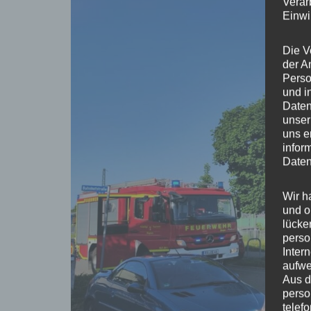
Verar
Einwi
Die V
der A
Perso
und i
Daten
unser
uns e
infor
Daten
Wir h
und o
lücke
perso
Inter
aufwe
Aus d
perso
telef