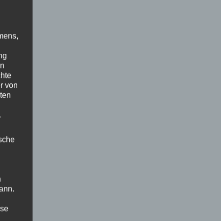
mens,
ng
en
chte
r von
ten
.
ische
n
ann.
ise