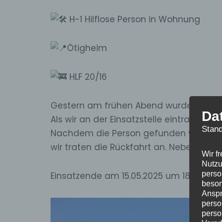
H-1 Hilflose Person in Wohnung
Ötigheim
HLF 20/16
Gestern
am frühen Abend wurden wir zu 
Da
Als wir an der Einsatzstelle eintrafen, 
Stand
Nachdem die Person gefunden wurde, w
wir traten die Rückfahrt an. Neben uns 
Wir f
Nutzu
perso
Einsatzende am 15.05.2025 um 18:42 Uhr
beson
Anspr
perso
perso