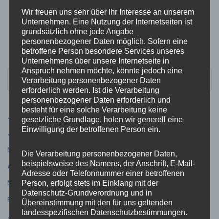
Wir freuen uns sehr über Ihr Interesse an unserem
Unternehmen. Eine Nutzung der Internetseiten ist
grundsätzlich ohne jede Angabe
personenbezogener Daten möglich. Sofern eine
betroffene Person besondere Services unseres
Unternehmens über unsere Internetseite in
Anspruch nehmen möchte, könnte jedoch eine
Verarbeitung personenbezogener Daten
erforderlich werden. Ist die Verarbeitung
personenbezogener Daten erforderlich und
besteht für eine solche Verarbeitung keine
Juli 2026
(9)
gesetzliche Grundlage, holen wir generell eine
Einwilligung der betroffenen Person ein.
Juni 2026
(5)
Mai 2026
(4)
Die Verarbeitung personenbezogener Daten,
beispielsweise des Namens, der Anschrift, E-Mail-
April 2026
(5)
Adresse oder Telefonnummer einer betroffenen
März 2026
(3)
Person, erfolgt stets im Einklang mit der
Datenschutz-Grundverordnung und in
Februar 2026
(4)
Übereinstimmung mit den für uns geltenden
landesspezifischen Datenschutzbestimmungen.
Januar 2026
(1)