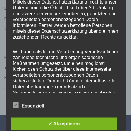
Mittels dieser Datenschutzerklärung möchte unser
Dezember 2025
(5)
Unternehmen die Öffentlichkeit über Art, Umfang
und Zweck der von uns erhobenen, genutzten und
November 2025
(11)
verarbeiteten personenbezogenen Daten
informieren. Ferner werden betroffene Personen
Oktober 2025
(6)
mittels dieser Datenschutzerklärung über die ihnen
zustehenden Rechte aufgeklärt.
September 2025
(7)
Juli 2025
(6)
Wir haben als für die Verarbeitung Verantwortlicher
Mai 2025
(7)
zahlreiche technische und organisatorische
Maßnahmen umgesetzt, um einen möglichst
April 2025
(8)
lückenlosen Schutz der über diese Internetseite
verarbeiteten personenbezogenen Daten
März 2025
(7)
sicherzustellen. Dennoch können Internetbasierte
Datenübertragungen grundsätzlich
Januar 2025
(2)
Sicherheitslücken aufweisen, sodass ein absoluter
Schutz nicht gewährleistet werden kann. Aus
diesem Grund steht es jeder betroffenen Person
Essenziell
frei, personenbezogene Daten auch auf
alternativen Wegen, beispielsweise telefonisch, an
INFORMATIONEN
uns zu übermitteln.
✓ Akzeptieren