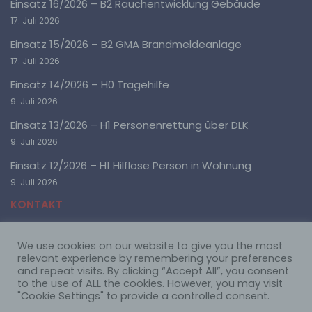
Einsatz 16/2026 – B2 Rauchentwicklung Gebäude
beziehen. Als identifizierbar wird eine natürliche Person
angesehen, die direkt oder indirekt, insbesondere
17. Juli 2026
mittels Zuordnung zu einer Kennung wie einem
Namen, zu einer Kennnummer, zu Standortdaten, zu
Einsatz 15/2026 – B2 GMA Brandmeldeanlage
einer Online-Kennung oder zu einem oder mehreren
17. Juli 2026
besonderen Merkmalen, die Ausdruck der physischen,
physiologischen, genetischen, psychischen,
Einsatz 14/2026 – H0 Tragehilfe
wirtschaftlichen, kulturellen oder sozialen Identität
dieser natürlichen Person sind, identifiziert werden
9. Juli 2026
kann.
Einsatz 13/2026 – H1 Personenrettung über DLK
9. Juli 2026
b) betroffene Person
Einsatz 12/2026 – H1 Hilflose Person in Wohnung
9. Juli 2026
Betroffene Person ist jede identifizierte oder
identifizierbare natürliche Person, deren
KONTAKT
personenbezogene Daten von dem für die Verarbeitung
Verantwortlichen verarbeitet werden.
We use cookies on our website to give you the most
Freiwillige Feuerwehr Ötigheim
relevant experience by remembering your preferences
c) Verarbeitung
Mühlstraße 61
and repeat visits. By clicking “Accept All”, you consent
76470 Ötigheim
to the use of ALL the cookies. However, you may visit
Verarbeitung ist jeder mit oder ohne Hilfe
"Cookie Settings" to provide a controlled consent.
Telefon: 07222 22668
automatisierter Verfahren ausgeführte Vorgang oder