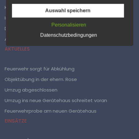
Begriffsbestimmungen
Kontakt
Auswahl speichern
Impressum
Die Datenschutzerklärung beruht auf den
Begrifflichkeiten, die durch den Europäischen
Personalisieren
Datenschutzerklärung
Richtlinien- und Verordnungsgeber beim Erlass der
Datenschutz-Grundverordnung (DS-GVO) verwendet
Datenschutzbedingungen
Administration
wurden. Unsere Datenschutzerklärung soll sowohl für
die Öffentlichkeit als auch für unsere Kunden und
AKTUELLES
Geschäftspartner einfach lesbar und verständlich sein.
Um dies zu gewährleisten, möchten wir vorab die
verwendeten Begrifflichkeiten erläutern.
Feuerwehr sorgt für Abkühlung
Wir verwenden in dieser Datenschutzerklärung
Objektübung in der ehem. Rose
unter anderem die folgenden Begriffe:
Umzug abgeschlossen
Umzug ins neue Gerätehaus schreitet voran
Feuerwehrprobe am neuen Gerätehaus
a) personenbezogene Daten
EINSÄTZE
Personenbezogene Daten sind alle Informationen, die
sich auf eine identifizierte oder identifizierbare
natürliche Person (im Folgenden „betroffene Person")