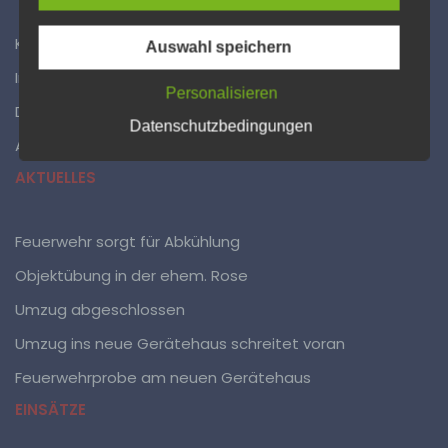
Begriffsbestimmungen
Kontakt
Auswahl speichern
Die Datenschutzerklärung beruht auf den
Impressum
Begrifflichkeiten, die durch den Europäischen
Personalisieren
Richtlinien- und Verordnungsgeber beim Erlass der
Datenschutzerklärung
Datenschutz-Grundverordnung (DS-GVO) verwendet
Datenschutzbedingungen
wurden. Unsere Datenschutzerklärung soll sowohl für
Administration
die Öffentlichkeit als auch für unsere Kunden und
Geschäftspartner einfach lesbar und verständlich sein.
AKTUELLES
Um dies zu gewährleisten, möchten wir vorab die
verwendeten Begrifflichkeiten erläutern.
Feuerwehr sorgt für Abkühlung
Wir verwenden in dieser Datenschutzerklärung
unter anderem die folgenden Begriffe:
Objektübung in der ehem. Rose
Umzug abgeschlossen
Umzug ins neue Gerätehaus schreitet voran
a) personenbezogene Daten
Feuerwehrprobe am neuen Gerätehaus
EINSÄTZE
Personenbezogene Daten sind alle Informationen, die
sich auf eine identifizierte oder identifizierbare
natürliche Person (im Folgenden „betroffene Person")