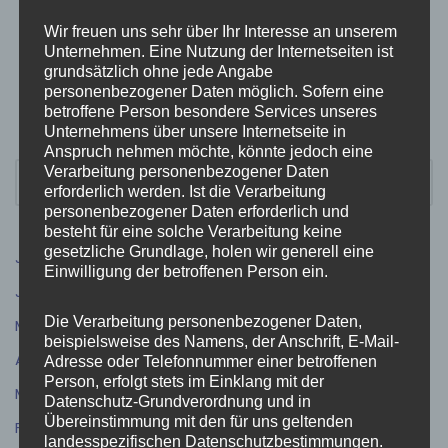
Wir freuen uns sehr über Ihr Interesse an unserem
Unternehmen. Eine Nutzung der Internetseiten ist
grundsätzlich ohne jede Angabe
personenbezogener Daten möglich. Sofern eine
betroffene Person besondere Services unseres
Unternehmens über unsere Internetseite in
Anspruch nehmen möchte, könnte jedoch eine
Verarbeitung personenbezogener Daten
erforderlich werden. Ist die Verarbeitung
personenbezogener Daten erforderlich und
besteht für eine solche Verarbeitung keine
gesetzliche Grundlage, holen wir generell eine
Juli 2026
(9)
Einwilligung der betroffenen Person ein.
Juni 2026
(5)
Die Verarbeitung personenbezogener Daten,
Mai 2026
(4)
beispielsweise des Namens, der Anschrift, E-Mail-
April 2026
(5)
Adresse oder Telefonnummer einer betroffenen
Person, erfolgt stets im Einklang mit der
März 2026
(3)
Datenschutz-Grundverordnung und in
Übereinstimmung mit den für uns geltenden
Februar 2026
(4)
landesspezifischen Datenschutzbestimmungen.