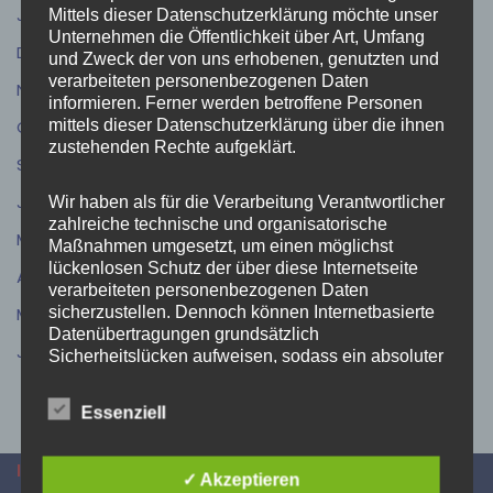
Januar 2026
(1)
Mittels dieser Datenschutzerklärung möchte unser
Unternehmen die Öffentlichkeit über Art, Umfang
Dezember 2025
(5)
und Zweck der von uns erhobenen, genutzten und
verarbeiteten personenbezogenen Daten
November 2025
(11)
informieren. Ferner werden betroffene Personen
mittels dieser Datenschutzerklärung über die ihnen
Oktober 2025
(6)
zustehenden Rechte aufgeklärt.
September 2025
(7)
Juli 2025
(6)
Wir haben als für die Verarbeitung Verantwortlicher
zahlreiche technische und organisatorische
Mai 2025
(7)
Maßnahmen umgesetzt, um einen möglichst
lückenlosen Schutz der über diese Internetseite
April 2025
(8)
verarbeiteten personenbezogenen Daten
sicherzustellen. Dennoch können Internetbasierte
März 2025
(7)
Datenübertragungen grundsätzlich
Januar 2025
(2)
Sicherheitslücken aufweisen, sodass ein absoluter
Schutz nicht gewährleistet werden kann. Aus
diesem Grund steht es jeder betroffenen Person
Essenziell
frei, personenbezogene Daten auch auf
alternativen Wegen, beispielsweise telefonisch, an
uns zu übermitteln.
INFORMATIONEN
✓ Akzeptieren