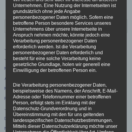
Unternehmen. Eine Nutzung der Internetseiten ist
grundsätzlich ohne jede Angabe
personenbezogener Daten möglich. Sofern eine
betroffene Person besondere Services unseres
Unternehmens über unsere Internetseite in
Anspruch nehmen möchte, könnte jedoch eine
Verarbeitung personenbezogener Daten
erforderlich werden. Ist die Verarbeitung
Juli 2026
(9)
personenbezogener Daten erforderlich und
Juni 2026
(5)
besteht für eine solche Verarbeitung keine
gesetzliche Grundlage, holen wir generell eine
Mai 2026
(4)
Einwilligung der betroffenen Person ein.
April 2026
(5)
Die Verarbeitung personenbezogener Daten,
März 2026
(3)
beispielsweise des Namens, der Anschrift, E-Mail-
Adresse oder Telefonnummer einer betroffenen
Februar 2026
(4)
Person, erfolgt stets im Einklang mit der
Januar 2026
(1)
Datenschutz-Grundverordnung und in
Übereinstimmung mit den für uns geltenden
Dezember 2025
(5)
landesspezifischen Datenschutzbestimmungen.
Mittels dieser Datenschutzerklärung möchte unser
November 2025
(11)