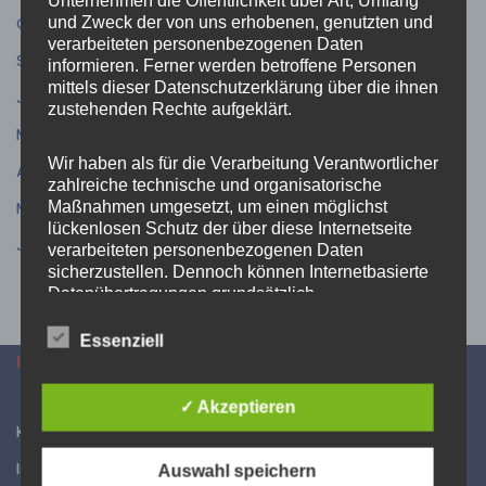
Unternehmen die Öffentlichkeit über Art, Umfang
Oktober 2025
(6)
und Zweck der von uns erhobenen, genutzten und
verarbeiteten personenbezogenen Daten
September 2025
(7)
informieren. Ferner werden betroffene Personen
mittels dieser Datenschutzerklärung über die ihnen
Juli 2025
(6)
zustehenden Rechte aufgeklärt.
Mai 2025
(7)
Wir haben als für die Verarbeitung Verantwortlicher
April 2025
(8)
zahlreiche technische und organisatorische
März 2025
(7)
Maßnahmen umgesetzt, um einen möglichst
lückenlosen Schutz der über diese Internetseite
Januar 2025
(2)
verarbeiteten personenbezogenen Daten
sicherzustellen. Dennoch können Internetbasierte
Datenübertragungen grundsätzlich
Sicherheitslücken aufweisen, sodass ein absoluter
Schutz nicht gewährleistet werden kann. Aus
Essenziell
diesem Grund steht es jeder betroffenen Person
INFORMATIONEN
frei, personenbezogene Daten auch auf
alternativen Wegen, beispielsweise telefonisch, an
✓ Akzeptieren
uns zu übermitteln.
Kontakt
Impressum
Auswahl speichern
Begriffsbestimmungen