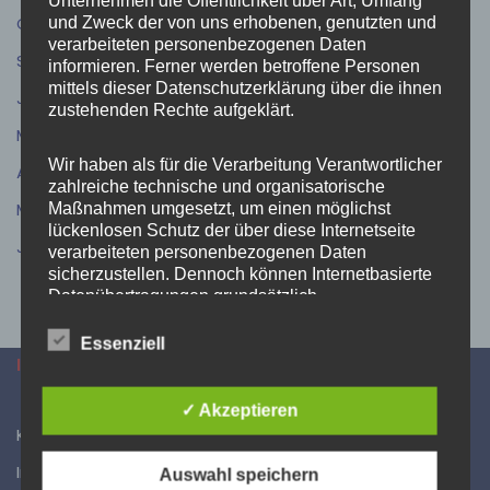
Unternehmen die Öffentlichkeit über Art, Umfang
Oktober 2025
(6)
und Zweck der von uns erhobenen, genutzten und
verarbeiteten personenbezogenen Daten
September 2025
(7)
informieren. Ferner werden betroffene Personen
mittels dieser Datenschutzerklärung über die ihnen
Juli 2025
(6)
zustehenden Rechte aufgeklärt.
Mai 2025
(7)
Wir haben als für die Verarbeitung Verantwortlicher
April 2025
(8)
zahlreiche technische und organisatorische
März 2025
(7)
Maßnahmen umgesetzt, um einen möglichst
lückenlosen Schutz der über diese Internetseite
Januar 2025
(2)
verarbeiteten personenbezogenen Daten
sicherzustellen. Dennoch können Internetbasierte
Datenübertragungen grundsätzlich
Sicherheitslücken aufweisen, sodass ein absoluter
Schutz nicht gewährleistet werden kann. Aus
Essenziell
diesem Grund steht es jeder betroffenen Person
INFORMATIONEN
frei, personenbezogene Daten auch auf
alternativen Wegen, beispielsweise telefonisch, an
✓ Akzeptieren
uns zu übermitteln.
Kontakt
Impressum
Auswahl speichern
Begriffsbestimmungen