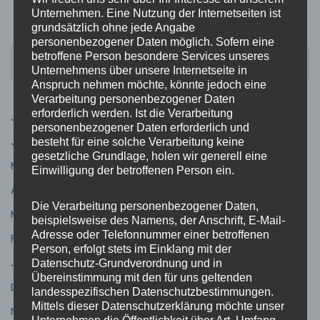
Unternehmen. Eine Nutzung der Internetseiten ist
grundsätzlich ohne jede Angabe
personenbezogener Daten möglich. Sofern eine
betroffene Person besondere Services unseres
Unternehmens über unsere Internetseite in
Anspruch nehmen möchte, könnte jedoch eine
Verarbeitung personenbezogener Daten
erforderlich werden. Ist die Verarbeitung
Juli 2026
(9)
personenbezogener Daten erforderlich und
Juni 2026
(5)
besteht für eine solche Verarbeitung keine
gesetzliche Grundlage, holen wir generell eine
Mai 2026
(4)
Einwilligung der betroffenen Person ein.
April 2026
(5)
Die Verarbeitung personenbezogener Daten,
März 2026
(3)
beispielsweise des Namens, der Anschrift, E-Mail-
Adresse oder Telefonnummer einer betroffenen
Februar 2026
(4)
Person, erfolgt stets im Einklang mit der
Januar 2026
(1)
Datenschutz-Grundverordnung und in
Übereinstimmung mit den für uns geltenden
Dezember 2025
(5)
landesspezifischen Datenschutzbestimmungen.
Mittels dieser Datenschutzerklärung möchte unser
November 2025
(11)