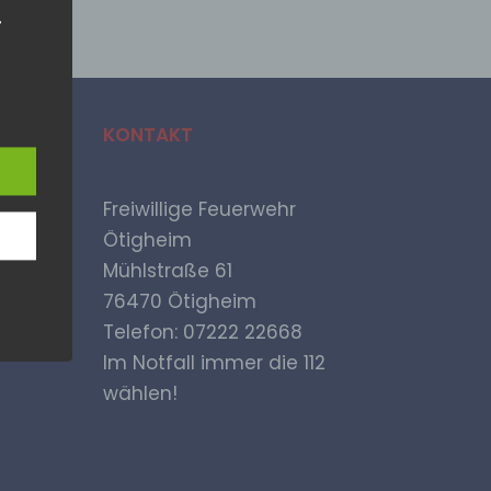
.
ische
KONTAKT
n
ann.
Freiwillige Feuerwehr
ise
Ötigheim
Mühlstraße 61
76470 Ötigheim
Telefon: 07222 22668
MA
rch
Im Notfall immer die 112
 der
wählen!
sere
ür
lich
ten