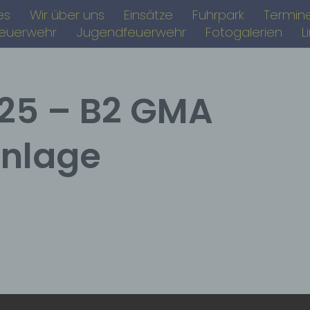
es
Wir über uns
Einsätze
Fuhrpark
Termin
feuerwehr
Jugendfeuerwehr
Fotogalerien
L
025 – B2 GMA
nlage