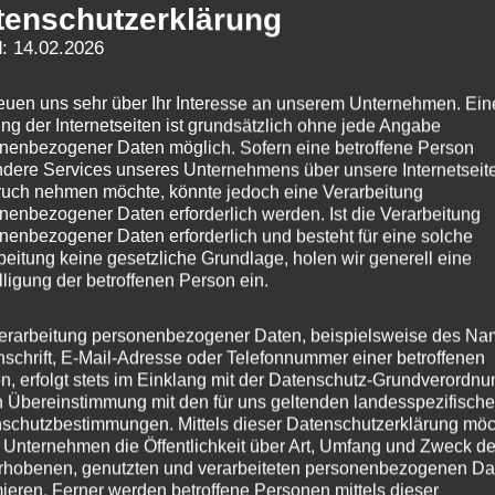
tenschutzerklärung
: 14.02.2026
reuen uns sehr über Ihr Interesse an unserem Unternehmen. Ein
ng der Internetseiten ist grundsätzlich ohne jede Angabe
nenbezogener Daten möglich. Sofern eine betroffene Person
dere Services unseres Unternehmens über unsere Internetseite
uch nehmen möchte, könnte jedoch eine Verarbeitung
nenbezogener Daten erforderlich werden. Ist die Verarbeitung
 zu einer ausgelösten Brandmeldeanlage in einer
nenbezogener Daten erforderlich und besteht für eine solche
beitung keine gesetzliche Grundlage, holen wir generell eine
der Anlage waren Bauarbeiten im OG des Hauses bei
lligung der betroffenen Person ein.
stattfand. Anschließend wurde die Anlage wieder
iert sowie dem Betreiber übergeben.
erarbeitung personenbezogener Daten, beispielsweise des Na
nschrift, E-Mail-Adresse oder Telefonnummer einer betroffenen
n, erfolgt stets im Einklang mit der Datenschutz-Grundverordnu
n Übereinstimmung mit den für uns geltenden landesspezifisch
schutzbestimmungen. Mittels dieser Datenschutzerklärung mö
 Unternehmen die Öffentlichkeit über Art, Umfang und Zweck de
rhobenen, genutzten und verarbeiteten personenbezogenen Da
mieren. Ferner werden betroffene Personen mittels dieser