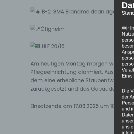
Da
B-2 GMA Brandmeldeanlage
Stand
Ötigheim
Wir f
Nutzu
perso
HLF 20/16
beson
Anspr
perso
Am
heutigen Montag morgen wurden wir
perso
Verar
Pflegeeinrichtung alarmiert. Auslöser 
Einwi
dem eine erhebliche Staubentwicklung 
zurückgesetzt und das Gebäude kontroll
Die V
der A
Perso
Einsatzende am 17.03.2025 um 10:02 Uhr
und i
Daten
unser
uns e
infor