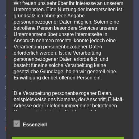
Wir freuen uns sehr über Ihr Interesse an unserem
Unternehmen. Eine Nutzung der Internetseiten ist
Kontakt
grundsätzlich ohne jede Angabe
personenbezogener Daten möglich. Sofern eine
Impressum
betroffene Person besondere Services unseres
Unternehmens über unsere Internetseite in
Datenschutzerklärung
Anspruch nehmen möchte, könnte jedoch eine
Administration
Verarbeitung personenbezogener Daten
erforderlich werden. Ist die Verarbeitung
AKTUELLES
personenbezogener Daten erforderlich und
besteht für eine solche Verarbeitung keine
gesetzliche Grundlage, holen wir generell eine
Feuerwehr sorgt für Abkühlung
Einwilligung der betroffenen Person ein.
Objektübung in der ehem. Rose
Die Verarbeitung personenbezogener Daten,
Umzug abgeschlossen
beispielsweise des Namens, der Anschrift, E-Mail-
Adresse oder Telefonnummer einer betroffenen
Umzug ins neue Gerätehaus schreitet voran
Person, erfolgt stets im Einklang mit der
Datenschutz-Grundverordnung und in
Feuerwehrprobe am neuen Gerätehaus
Übereinstimmung mit den für uns geltenden
Essenziell
EINSÄTZE
landesspezifischen Datenschutzbestimmungen.
Mittels dieser Datenschutzerklärung möchte unser