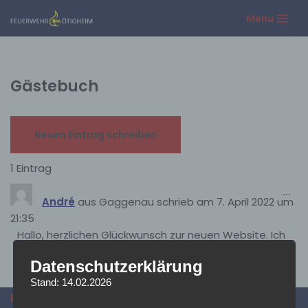
Menu
Zum
Inhalt
springen
Gästebuch
1 Eintrag
...
André
aus
Gaggenau
schrieb am
7. April 2022
um
21:35
Hallo, herzlichen Glückwunsch zur neuen Website. Ich
wünsche viel Erfolg und viele Besucher! Gruß, André
Datenschutzerklärung
Stand: 14.02.2026
INFORMATIONEN